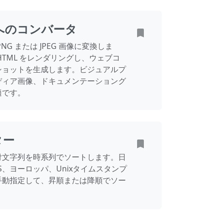
像へのコンバータ
NG または JPEG 画像に変換しま
 HTML をレンダリングし、ウェブコ
ショットを生成します。ビジュアルプ
ディア画像、ドキュメンテーショング
適です。
ター
付文字列を時系列でソートします。日
S、ヨーロッパ、Unixタイムスタンプ
手動指定して、昇順または降順でソー