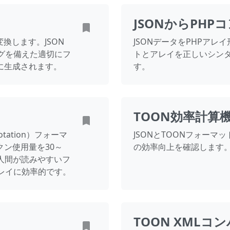
JSONからPHP
に変換します。JSON
JSONデータをPHPアレ
グを備えた適切にフ
トとアレイを正しいシンタ
座に生成されます。
す。
TOON効率計算
 Notation）フォーマ
JSONとTOONフォー
クン使用量を30～
の効率向上を確認します
人間が読みやすいフ
レイに効率的です。
TOON XMLコ