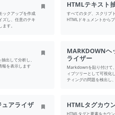
HTMLテキスト
モックアップを作成
すべてのタグ、スクリプ
イズし、任意のテキ
HTMLドキュメントから
します。
MARKDOWN
ライザー
を抽出して分析し、
情報を表示します
Markdownを貼り付
ィブツリーとして可視化し
ティングの問題を検出し
ジュアライザ
HTMLタグカウ
HTMLタグと要素をカウ