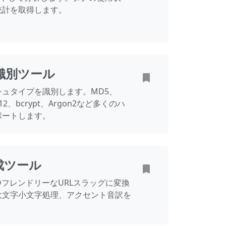
統計を取得します。
識別ツール
ュタイプを識別します。MD5、
-512、bcrypt、Argon2など多くのハ
ポートします。
成ツール
OフレンドリーなURLスラッグに変換
大文字小文字処理、アクセント音訳を