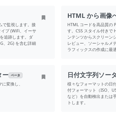
HTML から画
ムで監視します。接
HTML コードを高品質の P
プ (WiFi、イーサ
す。CSS スタイル付きで
ドを追跡します。ダ
ンテンツからスクリーン
G、2G) を含む詳細
レビュー、ソーシャルメ
。
ラフィックスの作成に最
ター
日付文字列ソー
ベータ
ーマに変換し、
様々なフォーマットの日
付フォーマット（ISO、U
など）を自動検出または
トします。