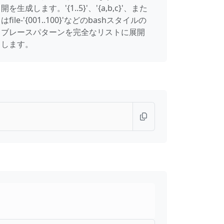
開を生成します。'{1..5}'、'{a,b,c}'、また
はfile-'{001..100}'などのbashスタイルの
ブレースパターンを完全なリストに展開
します。