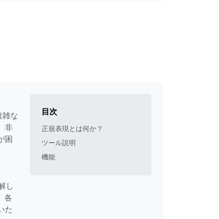
目次
複雑な
。非
正規表現とは何か？
が困
ツール説明
機能
分解し
、各
いた