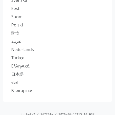
Svenska
Eesti
Suomi
Polski
हिन्दी
العربية
Nederlands
Türkçe
Ελληνικά
日本語
বাংলা
Български
bucket-7
/
267204a
/
2026-06-16T13:10:08Z