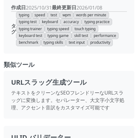
作成日
最終更新日
2025/10/31
2026/01/08
typing
speed
test
wpm
words per minute
typing test
keyboard
accuracy
typing practice
タ
typing trainer
typing speed
touch typing
グ
keyboard test
typing game
skill test
performance
benchmark
typing skills
text input
productivity
類似ツール
URLスラッグ生成ツール
テキストをクリーンなSEOフレンドリーなURLスラ
ッグに変換します。セパレーター、大文字小文字処
理、アクセント音訳をカスタマイズ可能です
ULID バリデーター