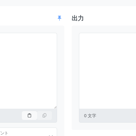
出力
0
文字
デント