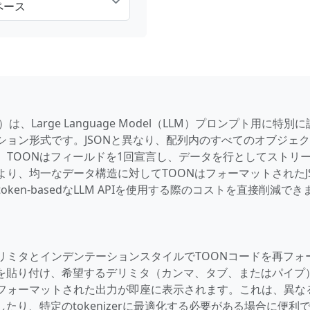
ペース
tation）は、Large Language Model（LLM）プロンプト用に特別
ョン形式です。JSONと異なり、配列内のすべてのオブジェ
、TOONはフィールドを1回宣言し、データを行としてストリ
り、均一なデータ構造に対してTOONはフォーマットされたJ
ken-basedなLLM APIを使用する際のコストを直接削減でき
なるデリミタとインデンテーションスタイルでTOONコードを再フォ
ドを貼り付け、希望するデリミタ（カンマ、タブ、またはパイプ
フォーマットされた出力が即座に表示されます。これは、異な
たり、特定のtokenizerに最適化する必要がある場合に便利