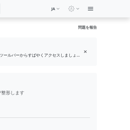
JA
テーマを切り替え: システ
問題を報告
無料のブラウザ拡張機能をインストールして、お気に入りのツールをブックマークし、ツールバーからすばやくアクセスしましょう
よび整形します