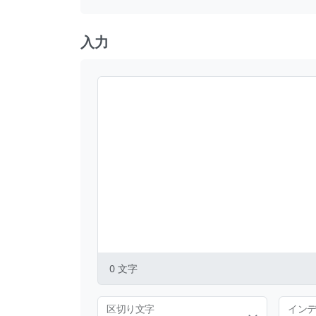
入力
0
文字
区切り文字
イン