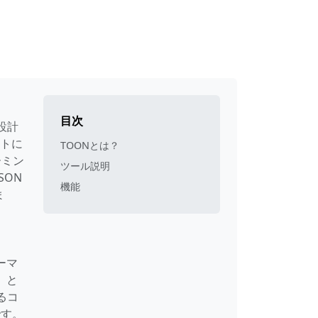
目次
に設計
クトに
TOONとは？
ーミン
ツール説明
SON
機能
ま
ーマ
）と
るコ
です。