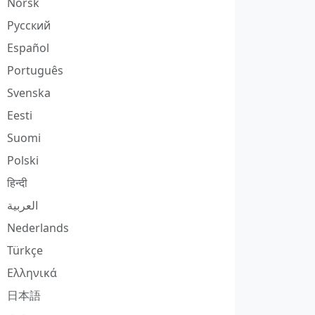
Norsk
Русский
Español
Português
Svenska
Eesti
Suomi
Polski
हिन्दी
العربية
Nederlands
Türkçe
Ελληνικά
日本語