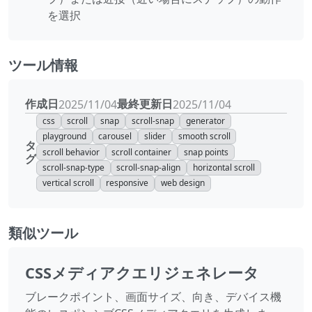
を選択
ツール情報
作成日
最終更新日
2025/11/04
2025/11/04
css
scroll
snap
scroll-snap
generator
playground
carousel
slider
smooth scroll
タ
scroll behavior
scroll container
snap points
グ
scroll-snap-type
scroll-snap-align
horizontal scroll
vertical scroll
responsive
web design
類似ツール
CSSメディアクエリジェネレータ
ブレークポイント、画面サイズ、向き、デバイス機