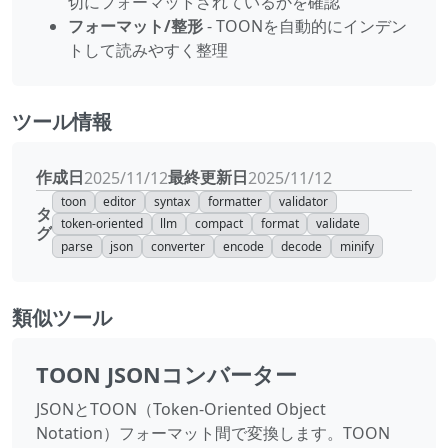
切にフォーマットされているかを確認
フォーマット/整形
- TOONを自動的にインデン
トして読みやすく整理
ツール情報
作成日
最終更新日
2025/11/12
2025/11/12
toon
editor
syntax
formatter
validator
タ
token-oriented
llm
compact
format
validate
グ
parse
json
converter
encode
decode
minify
類似ツール
TOON JSONコンバーター
JSONとTOON（Token-Oriented Object
Notation）フォーマット間で変換します。TOON