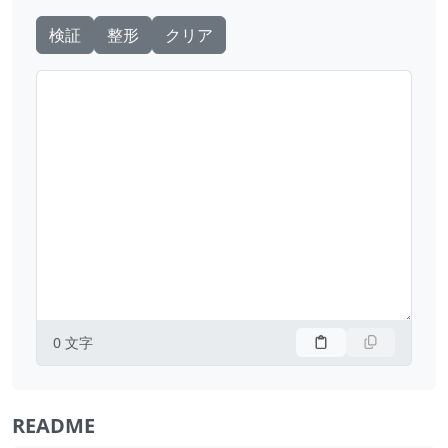
検証
整形
クリア
0
文字
README