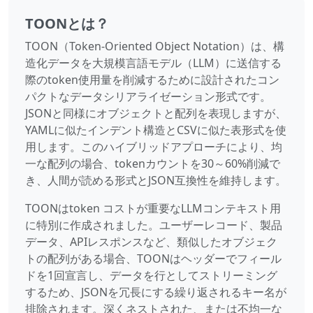
TOONとは？
TOON（Token-Oriented Object Notation）は、構
造化データを大規模言語モデル（LLM）に送信する
際のtoken使用量を削減するために設計されたコン
パクトなデータシリアライゼーション形式です。
JSONと同様にオブジェクトと配列を表現しますが、
YAMLに似たインデント構造とCSVに似た表形式を使
用します。このハイブリッドアプローチにより、均
一な配列の場合、tokenカウントを30～60%削減で
き、人間が読める形式とJSON互換性を維持します。
TOONはtoken コストが重要なLLMコンテキスト用
に特別に作成されました。ユーザーレコード、製品
データ、APIレスポンスなど、類似したオブジェク
トの配列がある場合、TOONはヘッダーでフィール
ドを1回宣言し、データを行としてストリーミング
するため、JSONを冗長にする繰り返されるキー名が
排除されます。深くネストされた、または不均一な