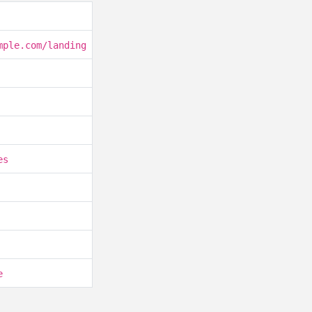
mple.com/landing
es
e