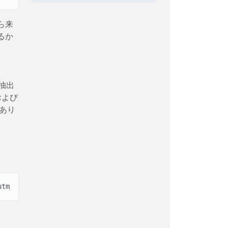
ら来
るか
抽出
および
あり
utm_term=running+shoes&utm_content=banner_top&ref=homepa