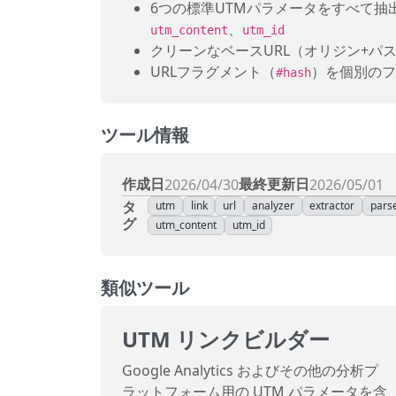
6つの標準UTMパラメータをすべて抽
、
utm_content
utm_id
クリーンなベースURL（オリジン+パ
URLフラグメント（
）を個別のフ
#hash
ツール情報
作成日
最終更新日
2026/04/30
2026/05/01
タ
utm
link
url
analyzer
extractor
pars
グ
utm_content
utm_id
類似ツール
UTM リンクビルダー
Google Analytics およびその他の分析プ
ラットフォーム用の UTM パラメータを含