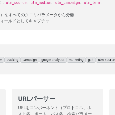
出：
、
、
、
、
utm_source
utm_medium
utm_campaign
utm_term
ス）をすべてのクエリパラメータから分離
ィールドとしてキャプチャ
er
tracking
campaign
google analytics
marketing
ga4
utm_source
URLパーサー
URLをコンポーネント（プロトコル、ホ
スト名、ポート、パス名、検索パラメー