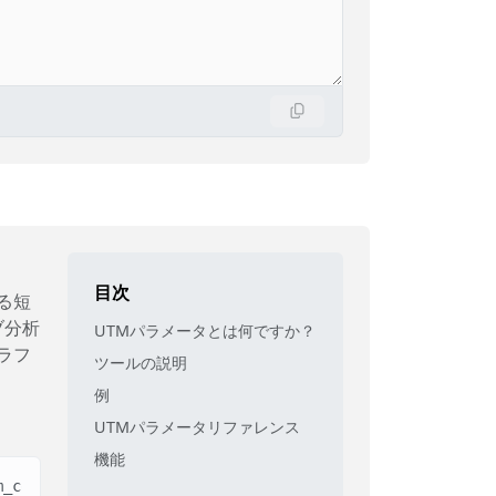
目次
る短
ブ分析
UTMパラメータとは何ですか？
トラフ
ツールの説明
例
UTMパラメータリファレンス
機能
m_content=hero_button