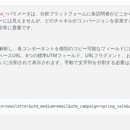
パラメータは、分析プラットフォームに各訪問者がどこか
tm_*
ーには見えませんが、どのチャネルがコンバージョンを促進す
非常に貴重です。
を解析し、各コンポーネントを個別のコピー可能なフィールドに
ースURL、6つの標準UTMフィールド、URLフラグメント、
れいに分割されて表示されます。手動で文字列を分割する必要は
ce=newsletter&utm_medium=email&utm_campaign=spring_sale&