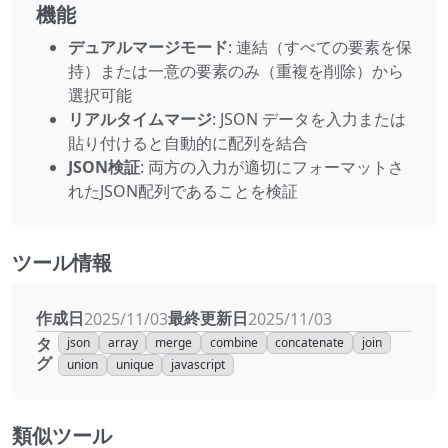
機能
デュアルマージモード
: 連結（すべての要素を保
持）または一意の要素のみ（重複を削除）から
選択可能
リアルタイムマージ
: JSON データを入力または
貼り付けると自動的に配列を結合
JSON検証
: 両方の入力が適切にフォーマットさ
れたJSON配列であることを検証
ツール情報
作成日
最終更新日
2025/11/03
2025/11/03
タ
json
array
merge
combine
concatenate
join
グ
union
unique
javascript
類似ツール