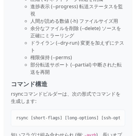
進捗表示 (--progress) 転送ステータスを監
視
人間が読める数値 (-h) ファイルサイズ用
余分なファイルを削除 (--delete) ソースを
正確にミラーリング
ドライラン (--dry-run) 変更を加えずにテス
ト
権限保持 (--perms)
部分転送サポート (--partial) 中断された転
送を再開
コマンド構造
rsyncコマンドビルダーは、次の形式でコマンドを
生成します:
rsync [short-flags] [long-options] [ssh-options] 
短いフラグは組み合わせられ (例:
)、長いオプ
-avzh