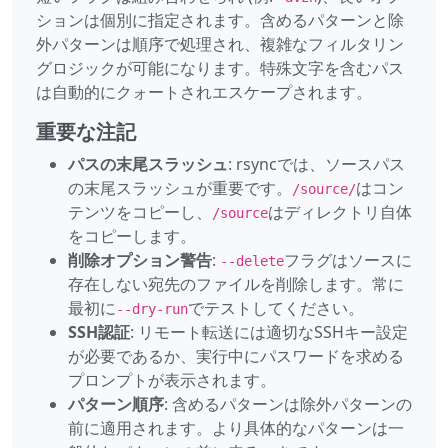
ションは個別に指定されます。含めるパターンと除
外パターンは順序で処理され、複雑なフィルタリン
グロジックが可能になります。特殊文字を含むパス
は自動的にクォートされエスケープされます。
重要な注記
パスの末尾スラッシュ
: rsyncでは、ソースパス
の末尾スラッシュが重要です。
はコン
/source/
テンツをコピーし、
はディレクトリ自体
/source
をコピーします。
削除オプション警告
:
フラグはソースに
--delete
存在しない宛先のファイルを削除します。常に
最初に
でテストしてください。
--dry-run
SSH認証
: リモート転送には適切なSSHキー設定
が必要であるか、実行中にパスワードを求める
プロンプトが表示されます。
パターン順序
: 含めるパターンは除外パターンの
前に適用されます。より具体的なパターンは一