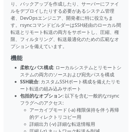
り、バックアップを作成したり、サーバーにファイ
ルをデプロイしたりする必要があるシステム管理
者、DevOpsエンジニア、開発者に特に役立ちま
す。rsyncコマンドビルダーはSSH経由のローカル間
転送とリモート転送の両方をサポートし、圧縮、権
限、フィルタリング、転送最適化のための広範なオ
プションを備えています。
機能
柔軟なパス構成
: ローカルシステムとリモートシ
ステムの両方のソースおよび宛先パスを構成
SSH統合
: カスタムSSHポート構成を備えたリモ
ート転送の組み込みサポート
包括的なオプション
: 以下を含む一般的なrsync
フラグへのアクセス:
アーカイブモード (-a) 権限保持を伴う再帰
的ディレクトリコピー用
詳細出力 (-v) 詳細な転送情報用
圧縮 (-z) ネットワーク転送を削減