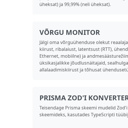
üheksat) ja 99,99% (neli üheksat).
VÕRGU MONITOR
Jälgi oma võrguühenduse olekut reaalaja
kiirust, ribalaiust, latentsust (RTT), ühen
Ethernet, mobiilne) ja andmesäästurežiim
üksikasjalikke jõudlusnäitajaid, sealhulg
allalaadimiskiirust ja tõhusat ühendusetü
PRISMA ZOD'I KONVERTE
Teisendage Prisma skeemi mudelid Zod'i 
skeemideks, kasutades TypeScripti tüübi