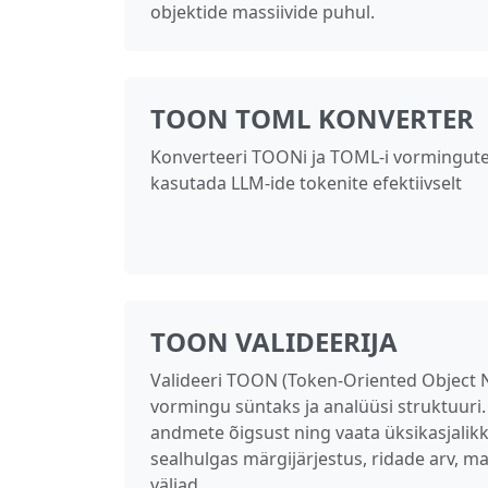
objektide massiivide puhul.
TOON TOML KONVERTER
Konverteeri TOONi ja TOML-i vormingute 
kasutada LLM-ide tokenite efektiivselt
TOON VALIDEERIJA
Valideeri TOON (Token-Oriented Object 
vormingu süntaks ja analüüsi struktuuri.
andmete õigsust ning vaata üksikasjalikke
sealhulgas märgijärjestus, ridade arv, mas
väljad.