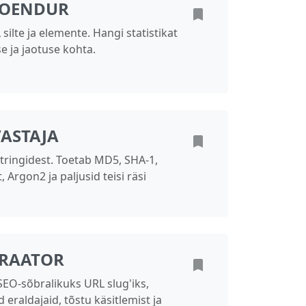
LOENDUR
ilte ja elemente. Hangi statistikat
e ja jaotuse kohta.
VASTAJA
stringidest. Toetab MD5, SHA-1,
 Argon2 ja paljusid teisi räsi
ERAATOR
SEO-sõbralikuks URL slug'iks,
eraldajaid, tõstu käsitlemist ja