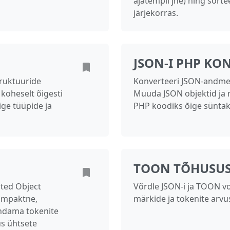
ajatempli jne) ning sort
järjekorras.
JSON-I PHP KO
ruktuuride
Konverteeri JSON-andme
 koheselt õigesti
Muuda JSON objektid ja 
ge tüüpide ja
PHP koodiks õige süntak
TOON TÕHUSUS
nted Object
Võrdle JSON-i ja TOON v
ompaktne,
märkide ja tokenite arvu
ndama tokenite
us ühtsete