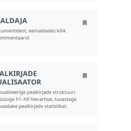
RALDAJA
okumentidest, eemaldades kõik
ja kommentaarid
ALKIRJADE
UALISAATOR
ualiseerige pealkirjade struktuuri
lüüsige h1–h6 hierarhiat, tuvastage
aadake pealkirjade statistikat.