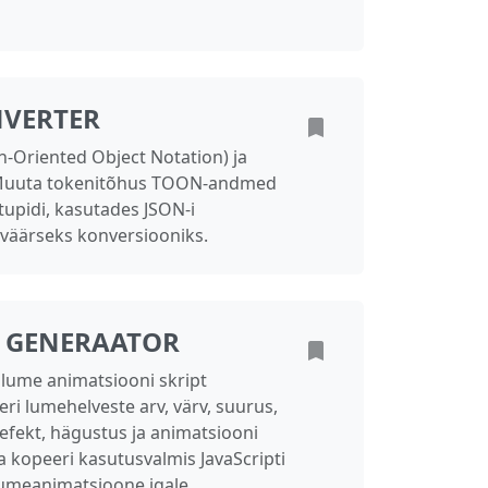
VERTER
-Oriented Object Notation) ja
 Muuta tokenitõhus TOON-andmed
upidi, kasutades JSON-i
väärseks konversiooniks.
 GENERAATOR
lume animatsiooni skript
eri lumehelveste arv, värv, suurus,
leefekt, hägustus ja animatsiooni
 ja kopeeri kasutusvalmis JavaScripti
 lumeanimatsioone igale