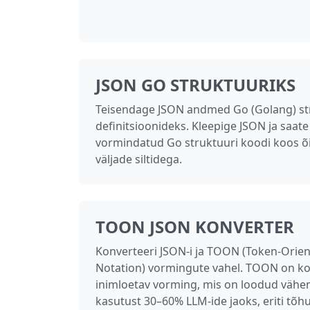
JSON GO STRUKTUURIKS
Teisendage JSON andmed Go (Golang) st
definitsioonideks. Kleepige JSON ja saate
vormindatud Go struktuuri koodi koos õi
väljade siltidega.
TOON JSON KONVERTER
Konverteeri JSON-i ja TOON (Token-Orie
Notation) vormingute vahel. TOON on k
inimloetav vorming, mis on loodud vähe
kasutust 30–60% LLM-ide jaoks, eriti tõh