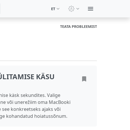
ET
Vaheta teemat: Süsteemi
TEATA PROBLEEMIST
LITAMISE KÄSU
ise käsk sekundites. Valige
ine või unerežiim oma MacBooki
e see konkreetseks ajaks või
sage kohandatud hoiatussõnum.