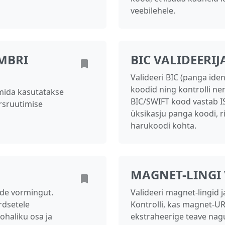
veebilehele.
MBRI
BIC VALIDEERIJ
Valideeri BIC (panga ide
koodid ning kontrolli n
mida kasutatakse
BIC/SWIFT kood vastab IS
rsruutimise
üksikasju panga koodi, r
harukoodi kohta.
MAGNET-LINGI 
ende vormingut.
Valideeri magnet-lingid
rdsetele
Kontrolli, kas magnet-UR
kohaliku osa ja
ekstraheerige teave nagu