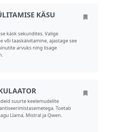
ÜLITAMISE KÄSU
ise käsk sekundites. Valige
e või taaskäivitamine, ajastage see
inutite arvuks ning lisage
m.
KULAATOR
eid suurte keelemudelite
vantiseerimistasemetega. Toetab
agu Llama, Mistral ja Qwen.