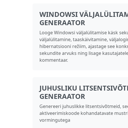
WINDOWSI VÄLJALÜLITAM
GENERAATOR
Looge Windowsi väljalülitamise käsk seku
väljalülitamine, taaskäivitamine, väljalog
hibernatsiooni režiim, ajastage see konk
sekundite arvuks ning lisage kasutajate
kommentaar.
JUHUSLIKU LITSENTSIVÕ
GENERAATOR
Genereeri juhuslikke litsentsivõtmeid, s
aktiveerimiskoode kohandatavate mustri
vormingutega