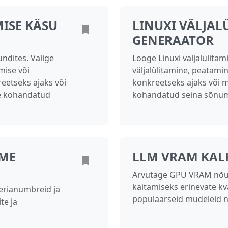
ISE KÄSU
LINUXI VÄLJAL
GENERAATOR
ndites. Valige
Looge Linuxi väljalülitam
imise või
väljalülitamine, peatamin
reetseks ajaks või
konkreetseks ajaks või m
le kohandatud
kohandatud seina sõnu
TME
LLM VRAM KAL
Arvutage GPU VRAM nõud
käitamiseks erinevate k
eerianumbreid ja
populaarseid mudeleid n
te ja