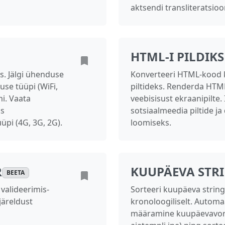
aktsendi transliteratsioo
HTML-I PILDIK
s. Jälgi ühenduse
Konverteeri HTML-kood k
duse tüüpi (WiFi,
piltideks. Renderda HTML
i. Vaata
veebisisust ekraanipilte.
as
sotsiaalmeedia piltide j
üpi (4G, 3G, 2G).
loomiseks.
R
KUUPÄEVA STRI
BEETA
valideerimis-
Sorteeri kuupäeva strin
järeldust
kronoloogiliselt. Automaa
määramine kuupäevavorm