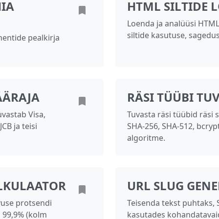
HIA
HTML SILTIDE 
Loenda ja analüüsi HTML s
siltide kasutuse, sagedus
entide pealkirja
ÄÄRAJA
RÄSI TÜÜBI TU
uvastab Visa,
Tuvasta räsi tüübid räsi 
CB ja teisi
SHA-256, SHA-512, bcrypt,
algoritme.
ALKULAATOR
URL SLUG GEN
vuse protsendi
Teisenda tekst puhtaks, 
u 99,9% (kolm
kasutades kohandatavaid 