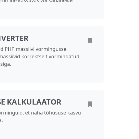
eerimine kasvavas või kahanevas
NVERTER
d PHP massiivi vormingusse.
massiivid korrektselt vormindatud
siga.
E KALKULAATOR
orminguid, et näha tõhususe kasvu
s.