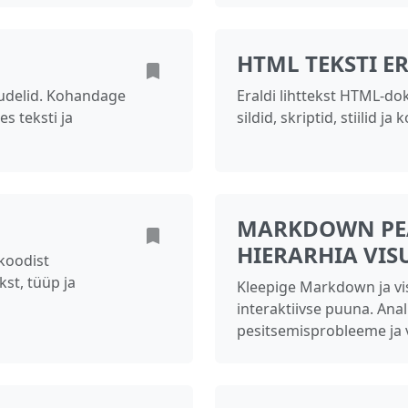
HTML TEKSTI E
udelid. Kohandage
Eraldi lihttekst HTML-d
es teksti ja
sildid, skriptid, stiilid 
MARKDOWN PE
HIERARHIA VIS
-koodist
kst, tüüp ja
Kleepige Markdown ja vis
interaktiivse puuna. Ana
pesitsemisprobleeme ja v