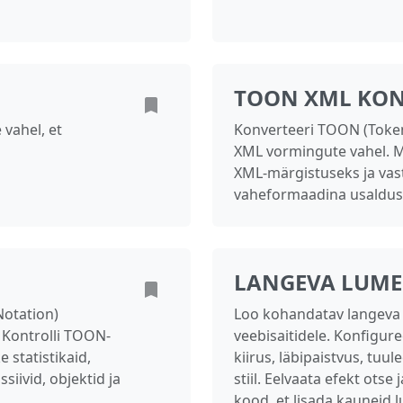
TOON XML KON
vahel, et
Konverteeri TOON (Token
XML vormingute vahel.
XML-märgistuseks ja vast
vaheformaadina usaldus
LANGEVA LUME
Notation)
Loo kohandatav langeva 
 Kontrolli TOON-
veebisaitidele. Konfigure
 statistikaid,
kiirus, läbipaistvus, tuu
siivid, objektid ja
stiil. Eelvaata efekt otse
kood, et lisada kauneid