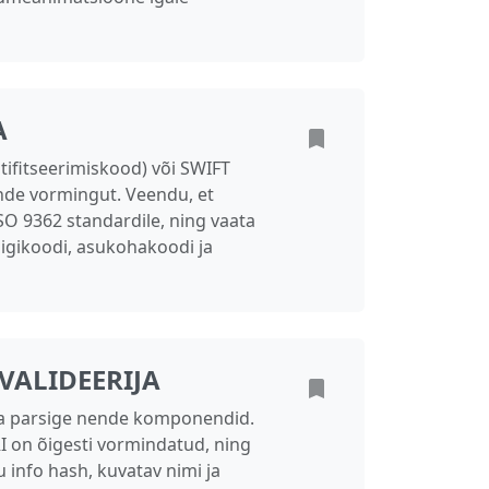
A
ntifitseerimiskood) või SWIFT
ende vormingut. Veendu, et
O 9362 standardile, ning vaata
iigikoodi, asukohakoodi ja
VALIDEERIJA
 ja parsige nende komponendid.
I on õigesti vormindatud, ning
 info hash, kuvatav nimi ja