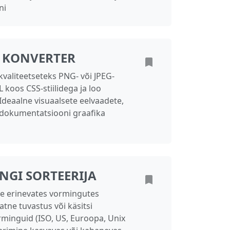
ni
S KONVERTER
valiteetseteks PNG- või JPEG-
 koos CSS-stiilidega ja loo
 Ideaalne visuaalsete eelvaadete,
a dokumentatsiooni graafika
NGI SORTEERIJA
ge erinevates vormingutes
tne tuvastus või käsitsi
inguid (ISO, US, Euroopa, Unix