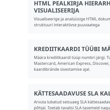
HTML PEALKIRJA HIERAR
VISUALISEERIJA
Visualiseerige ja analüüsige HTML dokum
struktuuri interaktiivse puuvaatega
KREDIITKAARDI TÜÜBI M
Määra krediitkaardi tüüp numbri järgi. T
Mastercard, American Express, Discover, J
kaardibrände sisestamise ajal.
KÄTTESAADAVUSE SLA K
Arvuta lubatud seisuaeg SLA kättesaada
põhjal. Toetab tavalisi SLA tasemeid nag