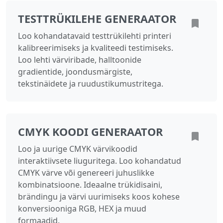
TESTTRÜKILEHE GENERAATOR
Loo kohandatavaid testtrükilehti printeri
kalibreerimiseks ja kvaliteedi testimiseks.
Loo lehti värviribade, halltoonide
gradientide, joondusmärgiste,
tekstinäidete ja ruudustikumustritega.
CMYK KOODI GENERAATOR
Loo ja uurige CMYK värvikoodid
interaktiivsete liuguritega. Loo kohandatud
CMYK värve või genereeri juhuslikke
kombinatsioone. Ideaalne trükidisaini,
brändingu ja värvi uurimiseks koos kohese
konversiooniga RGB, HEX ja muud
formaadid.