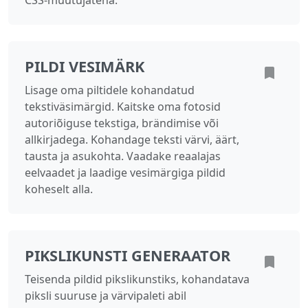
CSS‑muutujatena.
PILDI VESIMÄRK
Lisage oma piltidele kohandatud
tekstiväsimärgid. Kaitske oma fotosid
autoriõiguse tekstiga, brändimise või
allkirjadega. Kohandage teksti värvi, äärt,
tausta ja asukohta. Vaadake reaalajas
eelvaadet ja laadige vesimärgiga pildid
koheselt alla.
PIKSLIKUNSTI GENERAATOR
Teisenda pildid pikslikunstiks, kohandatava
piksli suuruse ja värvipaleti abil