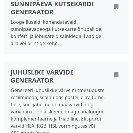
SÜNNIPÄEVA KUTSEKARDI
GENERAATOR
Looge ilusaid, kohandatavaid
sünnipäevapeoga kutsekarte õhupallide,
konfetti ja lõbusate disainidega. Laadige
alla või printige kohe.
JUHUSLIKE VÄRVIDE
GENERAATOR
Genereeri juhuslikke värve mitmesuguste
režiimidega, sealhulgas pastel, elav, tume,
hele, soe, jahe, neon, maavärvid ning
värviharmoonia skeemid nagu analoogne,
komplementaarne ja triadiline. Ekspordi
värvid HEX, RGB, HSL vormingutes või