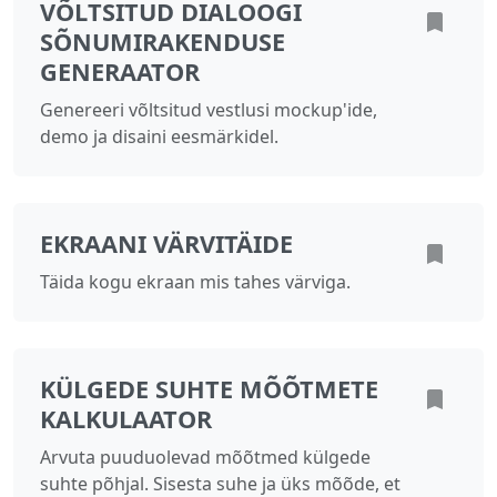
VÕLTSITUD DIALOOGI
SÕNUMIRAKENDUSE
GENERAATOR
Genereeri võltsitud vestlusi mockup'ide,
demo ja disaini eesmärkidel.
EKRAANI VÄRVITÄIDE
Täida kogu ekraan mis tahes värviga.
KÜLGEDE SUHTE MÕÕTMETE
KALKULAATOR
Arvuta puuduolevad mõõtmed külgede
suhte põhjal. Sisesta suhe ja üks mõõde, et