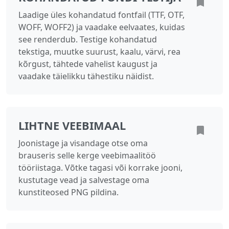
Laadige üles kohandatud fontfail (TTF, OTF,
WOFF, WOFF2) ja vaadake eelvaates, kuidas
see renderdub. Testige kohandatud
tekstiga, muutke suurust, kaalu, värvi, rea
kõrgust, tähtede vahelist kaugust ja
vaadake täielikku tähestiku näidist.
LIHTNE VEEBIMAAL
Joonistage ja visandage otse oma
brauseris selle kerge veebimaalitöö
tööriistaga. Võtke tagasi või korrake jooni,
kustutage vead ja salvestage oma
kunstiteosed PNG pildina.