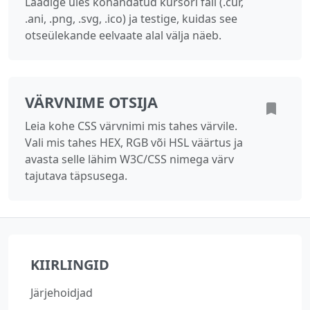
Laadige üles kohandatud kursori fail (.cur,
.ani, .png, .svg, .ico) ja testige, kuidas see
otseülekande eelvaate alal välja näeb.
VÄRVNIME OTSIJA
Leia kohe CSS värvnimi mis tahes värvile.
Vali mis tahes HEX, RGB või HSL väärtus ja
avasta selle lähim W3C/CSS nimega värv
tajutava täpsusega.
KIIRLINGID
Järjehoidjad