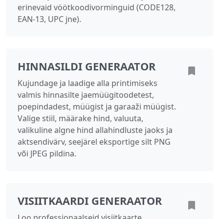
erinevaid vöötkoodivorminguid (CODE128,
EAN-13, UPC jne).
HINNASILDI GENERAATOR
Kujundage ja laadige alla printimiseks
valmis hinnasilte jaemüügitoodetest,
poepindadest, müügist ja garaaži müügist.
Valige stiil, määrake hind, valuuta,
valikuline algne hind allahindluste jaoks ja
aktsendivärv, seejärel eksportige silt PNG
või JPEG pildina.
VISIITKAARDI GENERAATOR
Loo professionaalseid visiitkaarte