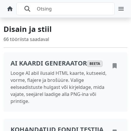
Disain ja stiil
66 tööriista saadaval
AI KAARDI GENERAATOR
BEETA
Looge AI abil ilusaid HTML kaarte, kutseeid,
vorme, flajere ja brošüüre. Valige
eelseadistuste hulgast või kirjeldage, mida
vajate, seejärel laadige alla PNG-ina või
printige.
KOHANDATUD FONDI TESTIJA