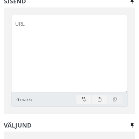
SISEND
URL
0
märki
VÄLJUND