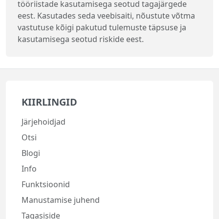
tööriistade kasutamisega seotud tagajärgede
eest. Kasutades seda veebisaiti, nõustute võtma
vastutuse kõigi pakutud tulemuste täpsuse ja
kasutamisega seotud riskide eest.
KIIRLINGID
Järjehoidjad
Otsi
Blogi
Info
Funktsioonid
Manustamise juhend
Tagasiside