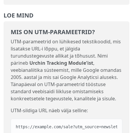
LOE MIND
MIS ON UTM-PARAMEETRID?
UTM-parameetrid on lühikesed tekstikoodid, mis
lisatakse URL-i lõppu, et jälgida
turundustegevuste allikat ja tõhusust. Nimi
pärineb
Urchin Tracking Module'ist
,
veebianaliitika süsteemist, mille Google omandas
2005. aastal ja mis sai Google Analyticsi aluseks.
Tänapäeval on UTM-parameetrid tööstuse
standard veebisaidi liikluse omistamiseks
konkreetsetele tegevustele, kanalitele ja sisule.
UTM-sildiga URL näeb välja selline:
https://example.com/sale?utm_source=newsletter&ut