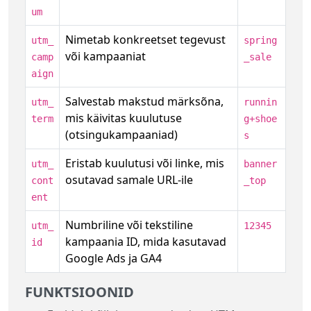
um
Nimetab konkreetset tegevust
utm_
spring
või kampaaniat
camp
_sale
aign
Salvestab makstud märksõna,
utm_
runnin
mis käivitas kuulutuse
term
g+shoe
(otsingukampaaniad)
s
Eristab kuulutusi või linke, mis
utm_
banner
osutavad samale URL-ile
cont
_top
ent
Numbriline või tekstiline
utm_
12345
kampaania ID, mida kasutavad
id
Google Ads ja GA4
FUNKTSIOONID