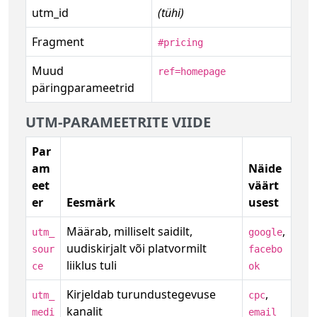
utm_id
(tühi)
Fragment
#pricing
Muud
ref=homepage
päringparameetrid
UTM-PARAMEETRITE VIIDE
Par
am
Näide
eet
väärt
er
Eesmärk
usest
Määrab, milliselt saidilt,
,
utm_
google
uudiskirjalt või platvormilt
sour
facebo
liiklus tuli
ce
ok
Kirjeldab turundustegevuse
,
utm_
cpc
kanalit
medi
email