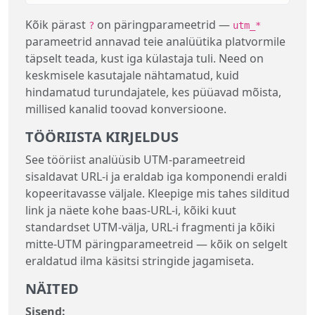
Kõik pärast
on päringparameetrid —
?
utm_*
parameetrid annavad teie analüütika platvormile
täpselt teada, kust iga külastaja tuli. Need on
keskmisele kasutajale nähtamatud, kuid
hindamatud turundajatele, kes püüavad mõista,
millised kanalid toovad konversioone.
TÖÖRIISTA KIRJELDUS
See tööriist analüüsib UTM-parameetreid
sisaldavat URL-i ja eraldab iga komponendi eraldi
kopeeritavasse väljale. Kleepige mis tahes silditud
link ja näete kohe baas-URL-i, kõiki kuut
standardset UTM-välja, URL-i fragmenti ja kõiki
mitte-UTM päringparameetreid — kõik on selgelt
eraldatud ilma käsitsi stringide jagamiseta.
NÄITED
Sisend: