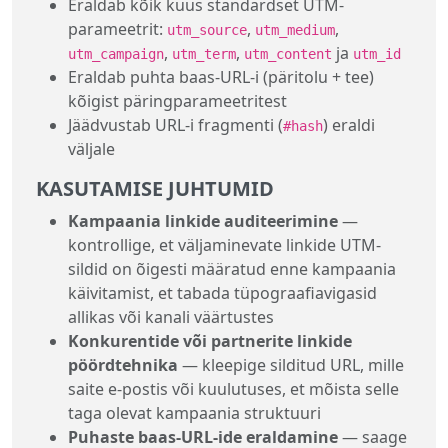
Eraldab kõik kuus standardset UTM-
parameetrit:
,
,
utm_source
utm_medium
,
,
ja
utm_campaign
utm_term
utm_content
utm_id
Eraldab puhta baas-URL-i (päritolu + tee)
kõigist päringparameetritest
Jäädvustab URL-i fragmenti (
) eraldi
#hash
väljale
KASUTAMISE JUHTUMID
Kampaania linkide auditeerimine
—
kontrollige, et väljaminevate linkide UTM-
sildid on õigesti määratud enne kampaania
käivitamist, et tabada tüpograafiavigasid
allikas või kanali väärtustes
Konkurentide või partnerite linkide
pöördtehnika
— kleepige silditud URL, mille
saite e-postis või kuulutuses, et mõista selle
taga olevat kampaania struktuuri
Puhaste baas-URL-ide eraldamine
— saage