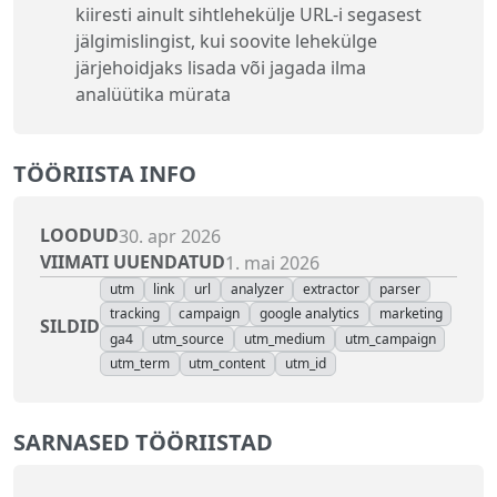
kiiresti ainult sihtlehekülje URL-i segasest
jälgimislingist, kui soovite lehekülge
järjehoidjaks lisada või jagada ilma
analüütika mürata
TÖÖRIISTA INFO
LOODUD
30. apr 2026
VIIMATI UUENDATUD
1. mai 2026
utm
link
url
analyzer
extractor
parser
tracking
campaign
google analytics
marketing
SILDID
ga4
utm_source
utm_medium
utm_campaign
utm_term
utm_content
utm_id
SARNASED TÖÖRIISTAD