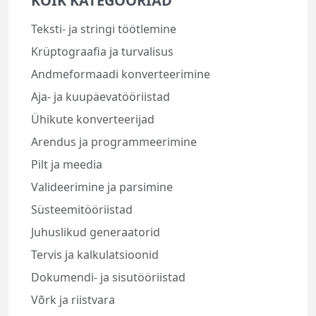
KÕIK KATEGOORIAD
Teksti- ja stringi töötlemine
Krüptograafia ja turvalisus
Andmeformaadi konverteerimine
Aja- ja kuupäevatööriistad
Ühikute konverteerijad
Arendus ja programmeerimine
Pilt ja meedia
Valideerimine ja parsimine
Süsteemitööriistad
Juhuslikud generaatorid
Tervis ja kalkulatsioonid
Dokumendi- ja sisutööriistad
Võrk ja riistvara