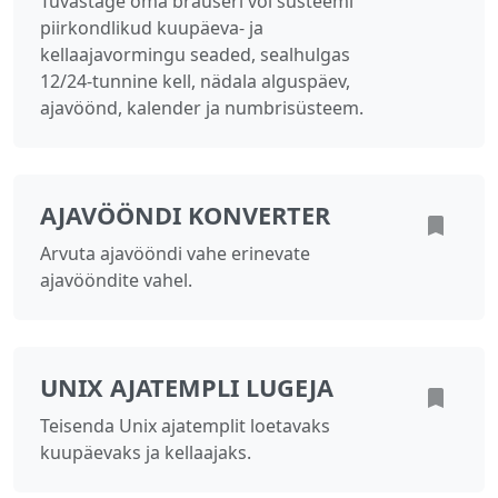
Tuvastage oma brauseri või süsteemi
piirkondlikud kuupäeva- ja
kellaajavormingu seaded, sealhulgas
12/24-tunnine kell, nädala alguspäev,
ajavöönd, kalender ja numbrisüsteem.
AJAVÖÖNDI KONVERTER
Arvuta ajavööndi vahe erinevate
ajavööndite vahel.
UNIX AJATEMPLI LUGEJA
Teisenda Unix ajatemplit loetavaks
kuupäevaks ja kellaajaks.