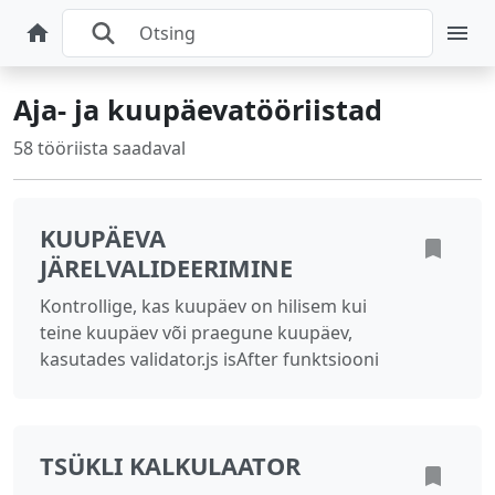
Aja- ja kuupäevatööriistad
58 tööriista saadaval
KUUPÄEVA
JÄRELVALIDEERIMINE
Kontrollige, kas kuupäev on hilisem kui
teine kuupäev või praegune kuupäev,
kasutades validator.js isAfter funktsiooni
TSÜKLI KALKULAATOR