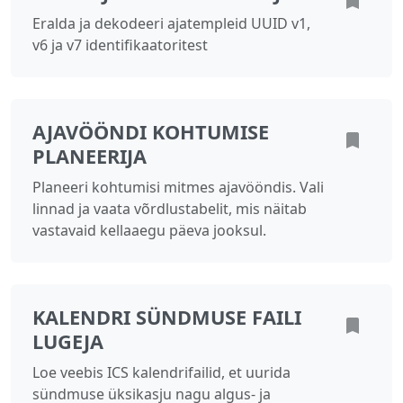
Eralda ja dekodeeri ajatempleid UUID v1,
v6 ja v7 identifikaatoritest
AJAVÖÖNDI KOHTUMISE
PLANEERIJA
Planeeri kohtumisi mitmes ajavööndis. Vali
linnad ja vaata võrdlustabelit, mis näitab
vastavaid kellaaegu päeva jooksul.
KALENDRI SÜNDMUSE FAILI
LUGEJA
Loe veebis ICS kalendrifailid, et uurida
sündmuse üksikasju nagu algus- ja