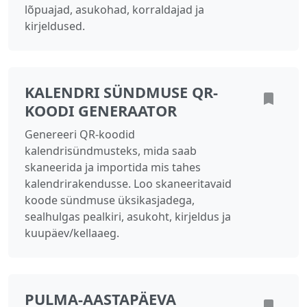
lõpuajad, asukohad, korraldajad ja
kirjeldused.
KALENDRI SÜNDMUSE QR-
KOODI GENERAATOR
Genereeri QR-koodid
kalendrisündmusteks, mida saab
skaneerida ja importida mis tahes
kalendrirakendusse. Loo skaneeritavaid
koode sündmuse üksikasjadega,
sealhulgas pealkiri, asukoht, kirjeldus ja
kuupäev/kellaaeg.
PULMA-AASTAPÄEVA