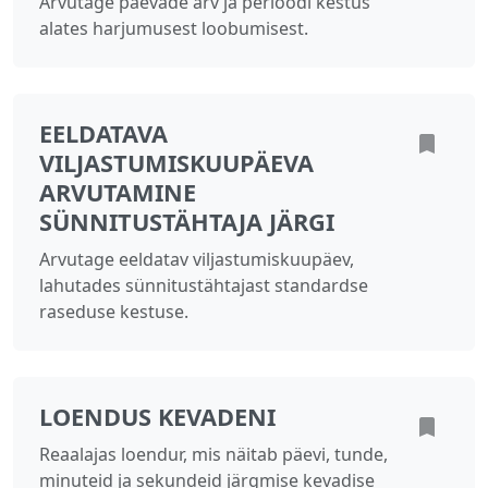
Arvutage päevade arv ja perioodi kestus
alates harjumusest loobumisest.
EELDATAVA
VILJASTUMISKUUPÄEVA
ARVUTAMINE
SÜNNITUSTÄHTAJA JÄRGI
Arvutage eeldatav viljastumiskuupäev,
lahutades sünnitustähtajast standardse
raseduse kestuse.
LOENDUS KEVADENI
Reaalajas loendur, mis näitab päevi, tunde,
minuteid ja sekundeid järgmise kevadise