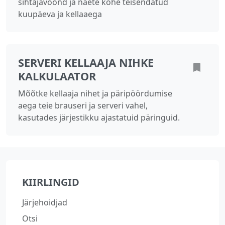
sihtajavöönd ja näete kohe teisendatud
kuupäeva ja kellaaega
SERVERI KELLAAJA NIHKE
KALKULAATOR
Mõõtke kellaaja nihet ja päripöördumise
aega teie brauseri ja serveri vahel,
kasutades järjestikku ajastatuid päringuid.
KIIRLINGID
Järjehoidjad
Otsi