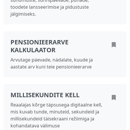
sündmuste, sünnipäevade, pühade,
toodete lansseerimise ja pidustuste
jälgimiseks.
PENSIONIEERARVE
KALKULAATOR
Arvutage päevade, nädalate, kuude ja
aastate arv kuni teie pensionieerarve
MILLISEKUNDITE KELL
Reaalajas kõrge täpsusega digitaalne kell,
mis kuvab tunde, minuteid, sekundeid ja
millisekundeid täisekraani režiimiga ja
kohandatava välimuse