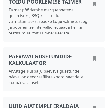
TOIDU PÖÖRLEMISE TAIMER
Taimer pöörlemise märguannetega
grillimiseks, BBQ-ks ja toidu
valmistamiseks. Seadke kogu valmistusaeg
ja pöörlemise intervallid, et saada helilisi
teatisi, millal toitu ümber keerata.
PÄEVAVALGUSETUNDIDE
KALKULAATOR
Arvutage, kui palju päevavalgusetunde
päeval on geograafiliste koordinaatide ja
kuupäeva alusel.
UUID AJATEMPLI ERALDAJA