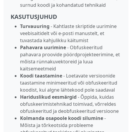
surnud koodi ja kohandatud tehnikaid
KASUTUSJUHUD
Turvauuring
- Kahtlaste skriptide uurimine
veebisaitidelt või e-posti manustelt, et
tuvastada kahjulikku käitumist
Pahavara uurimine
- Obfuskeeritud
pahavara proovide pöördprojekteerimine, et
mõista rünnakuvektoreid ja luua
kaitsemeetmeid
Koodi taastamine
- Loetavate versioonide
taastamine minimeeritud või obfuskeeritud
koodist, kui algne lähtekood pole saadaval
Hariduslikud eesmärgid
- Õppida, kuidas
obfuskeerimistehnikad toimivad, võrreldes
obfuskeeritud ja deobfuskeeritud versioone
Kolmanda osapoole koodi silumine
-
Mõista ja tõrkeotsida probleeme