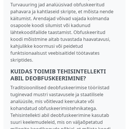
Turvauuring jad analüüsivad obfuskeeritud
pahavara ja kahtlaseid skripte, et mõista nende
käitumist. Arendajad võivad vajada kolmanda
osapoole koodi silumist või kadunud
lähtekoodifailide taastamist. Obfuskeeritud
koodi mõistmine aitab tuvastada haavatavusi,
kahjulikke koormusi või peidetud
funktsionaalsust veebisaitidel töötavates
skriptides.
KUIDAS TOIMIB TEHISINTELLEKTI
ABIL DEOBFUSKEERIMINE?
Traditsioonilised deobfuskeerimise tööriistad
tuginevad mustri vastavusele ja staatilisele
analüüsile, mis võitlevad keerukate või
kohandatud obfuskeerimistehnikatega.
Tehisintellekti abil deobfuskeerimine kasutab
suuri keelemudeleid, mis on väljaõpetatud
miljonite koodikogude põhjal, et mõista koodi