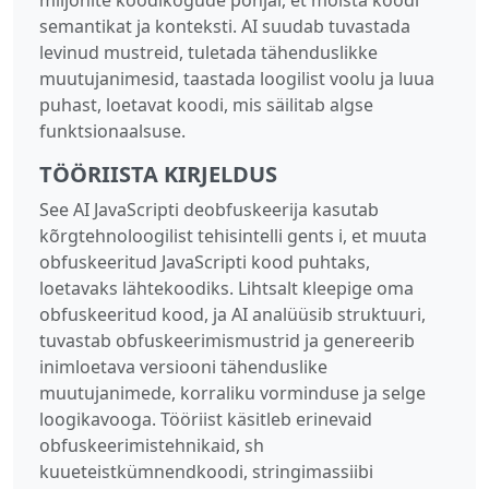
semantikat ja konteksti. AI suudab tuvastada
levinud mustreid, tuletada tähenduslikke
muutujanimesid, taastada loogilist voolu ja luua
puhast, loetavat koodi, mis säilitab algse
funktsionaalsuse.
TÖÖRIISTA KIRJELDUS
See AI JavaScripti deobfuskeerija kasutab
kõrgtehnoloogilist tehisintelli gents i, et muuta
obfuskeeritud JavaScripti kood puhtaks,
loetavaks lähtekoodiks. Lihtsalt kleepige oma
obfuskeeritud kood, ja AI analüüsib struktuuri,
tuvastab obfuskeerimismustrid ja genereerib
inimloetava versiooni tähenduslike
muutujanimede, korraliku vorminduse ja selge
loogikavooga. Tööriist käsitleb erinevaid
obfuskeerimistehnikaid, sh
kuueteistkümnendkoodi, stringimassiibi