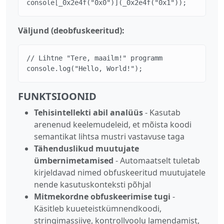
console[_0x2e4f("0x0")](_0x2e4f("0x1"));
Väljund (deobfuskeeritud):
// Lihtne "Tere, maailm!" programm

console.log("Hello, World!");
FUNKTSIOONID
Tehisintellekti abil analüüs
- Kasutab
arenenud keelemudeleid, et mõista koodi
semantikat lihtsa mustri vastavuse taga
Tähenduslikud muutujate
ümbernimetamised
- Automaatselt tuletab
kirjeldavad nimed obfuskeeritud muutujatele
nende kasutuskonteksti põhjal
Mitmekordne obfuskeerimise tugi
-
Käsitleb kuueteistkümnendkoodi,
stringimassiive, kontrollvoolu lamendamist,