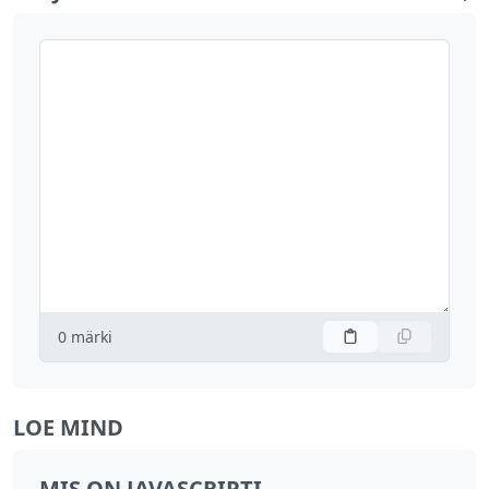
0
märki
LOE MIND
MIS ON JAVASCRIPTI