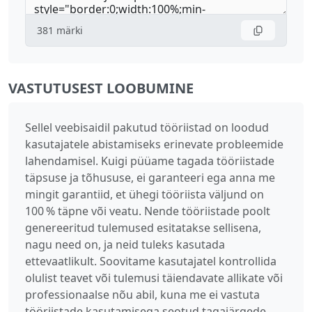
381
märki
VASTUTUSEST LOOBUMINE
Sellel veebisaidil pakutud tööriistad on loodud
kasutajatele abistamiseks erinevate probleemide
lahendamisel. Kuigi püüame tagada tööriistade
täpsuse ja tõhususe, ei garanteeri ega anna me
mingit garantiid, et ühegi tööriista väljund on
100 % täpne või veatu. Nende tööriistade poolt
genereeritud tulemused esitatakse sellisena,
nagu need on, ja neid tuleks kasutada
ettevaatlikult. Soovitame kasutajatel kontrollida
olulist teavet või tulemusi täiendavate allikate või
professionaalse nõu abil, kuna me ei vastuta
tööriistade kasutamisega seotud tagajärgede