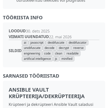
obfuskeeritud teekides või pluginates
TÖÖRIISTA INFO
LOODUD
30. dets 2025
VIIMATI UUENDATUD
22. mai 2026
ai
javascript
deobfuscate
deobfuscator
unobfuscate
decode
decrypt
reverse
SILDID
engineering
code
clean
readable
artificial intelligence
js
minified
SARNASED TÖÖRIISTAD
ANSIBLE VAULT
KRÜPTEERIJA/DEKRÜPTEERIJA
Krüpteeri ja dekrüpteeri Ansible Vault saladusi