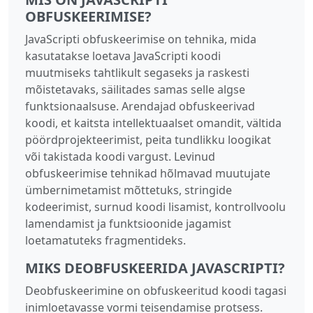
OBFUSKEERIMISE?
JavaScripti obfuskeerimise on tehnika, mida
kasutatakse loetava JavaScripti koodi
muutmiseks tahtlikult segaseks ja raskesti
mõistetavaks, säilitades samas selle algse
funktsionaalsuse. Arendajad obfuskeerivad
koodi, et kaitsta intellektuaalset omandit, vältida
pöördprojekteerimist, peita tundlikku loogikat
või takistada koodi vargust. Levinud
obfuskeerimise tehnikad hõlmavad muutujate
ümbernimetamist mõttetuks, stringide
kodeerimist, surnud koodi lisamist, kontrollvoolu
lamendamist ja funktsioonide jagamist
loetamatuteks fragmentideks.
MIKS DEOBFUSKEERIDA JAVASCRIPTI?
Deobfuskeerimine on obfuskeeritud koodi tagasi
inimloetavasse vormi teisendamise protsess.