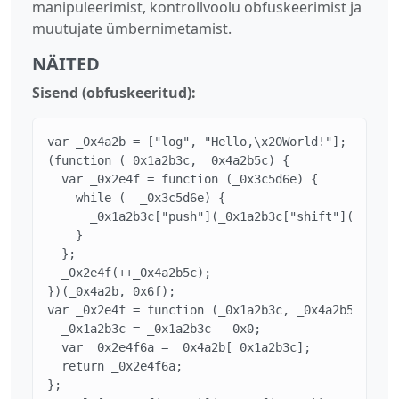
manipuleerimist, kontrollvoolu obfuskeerimist ja
muutujate ümbernimetamist.
NÄITED
Sisend (obfuskeeritud):
var _0x4a2b = ["log", "Hello,\x20World!"];

(function (_0x1a2b3c, _0x4a2b5c) {

  var _0x2e4f = function (_0x3c5d6e) {

    while (--_0x3c5d6e) {

      _0x1a2b3c["push"](_0x1a2b3c["shift"]());

    }

  };

  _0x2e4f(++_0x4a2b5c);

})(_0x4a2b, 0x6f);

var _0x2e4f = function (_0x1a2b3c, _0x4a2b5c) {

  _0x1a2b3c = _0x1a2b3c - 0x0;

  var _0x2e4f6a = _0x4a2b[_0x1a2b3c];

  return _0x2e4f6a;

};
