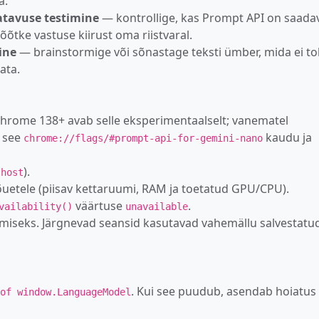
a.
atavuse testimine
— kontrollige, kas Prompt API on saadav
õtke vastuse kiirust oma riistvaral.
ine
— brainstormige või sõnastage teksti ümber, mida ei to
ata.
hrome 138+ avab selle eksperimentaalselt; vanematel
a see
kaudu ja
chrome://flags/#prompt-api-for-gemini-nano
).
lhost
õuetele (piisav kettaruumi, RAM ja toetatud GPU/CPU).
väärtuse
.
vailability()
unavailable
imiseks. Järgnevad seansid kasutavad vahemällu salvestatu
. Kui see puudub, asendab hoiatus
of window.LanguageModel