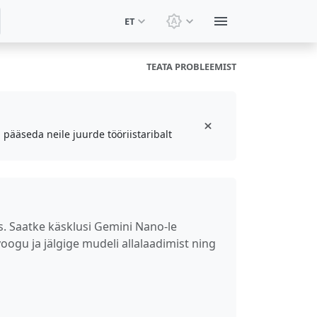
ET
Vaheta teemat: Süsteemi
TEATA PROBLEEMIST
 pääseda neile juurde tööriistaribalt
. Saatke käsklusi Gemini Nano-le
ogu ja jälgige mudeli allalaadimist ning