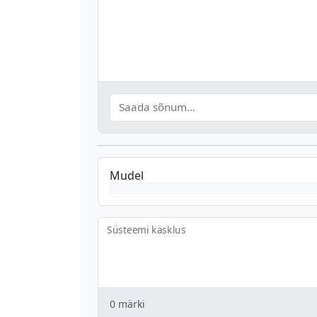
Mudel
Süsteemi käsklus
0
märki