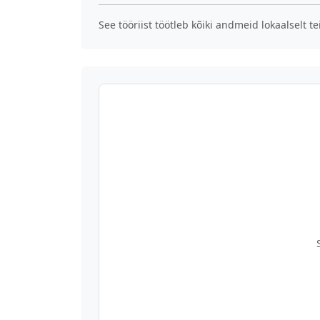
See tööriist töötleb kõiki andmeid lokaalselt t