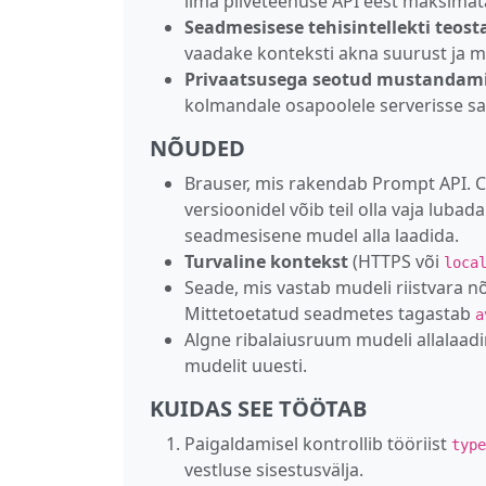
ilma pilveteenuse API eest maksimat
Seadmesisese tehisintellekti teost
vaadake konteksti akna suurust ja mõ
Privaatsusega seotud mustandam
kolmandale osapoolele serverisse sa
NÕUDED
Brauser, mis rakendab Prompt API. C
versioonidel võib teil olla vaja lubad
seadmesisene mudel alla laadida.
Turvaline kontekst
(HTTPS või
loca
Seade, mis vastab mudeli riistvara n
Mittetoetatud seadmetes tagastab
a
Algne ribalaiusruum mudeli allalaad
mudelit uuesti.
KUIDAS SEE TÖÖTAB
Paigaldamisel kontrollib tööriist
type
vestluse sisestusvälja.