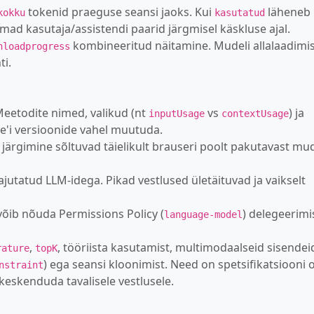
tokenid praeguse seansi jaoks. Kui
läheneb
kokku
kasutatud
ad kasutaja/assistendi paarid järgmisel käskluse ajal.
kombineeritud näitamine. Mudeli allalaadimi
nloadprogress
ti.
Meetodite nimed, valikud (nt
vs
) ja
inputUsage
contextUsage
'i versioonide vahel muutuda.
ste järgimine sõltuvad täielikult brauseri poolt pakutavast mud
jutatud LLM-idega. Pikad vestlused ületäituvad ja vaikselt
 võib nõuda Permissions Policy (
) delegeerimi
language-model
,
, tööriista kasutamist, multimodaalseid sisendei
rature
topK
) ega seansi kloonimist. Need on spetsifikatsiooni 
nstraint
 keskenduda tavalisele vestlusele.