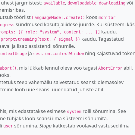
 ühest järgmistest:
,
,
või
available
downloadable
downloading
nemisribas.
kutsub tööriist
koos
LanguageModel.create()
monitor
sündmused kasutajaliidese juurde. Kui süsteemi käs
ogress
kaudu.
rompts: [{ role: "system", content: ... }]
kaudu. Tagastatud
.promptStreaming(text, { signal })
aval ja lisab assistendi sõnumile.
ja
ning kajastuvad token
contextUsage
session.contextWindow
, mis lükkab lennul oleva voo tagasi
abil,
abort()
AbortError
aoks.
tetuks teeb vahemällu salvestatud seansi: olemasolev
tmine loob uue seansi uuendatud juhiste abil.
is, mis edastatakse esimese
rolli sõnumina. See
system
ine tühjaks loob seansi ilma süsteemi sõnumita.
di
sõnumina.
Stopp
katkestab voolavad vastused ilma
user