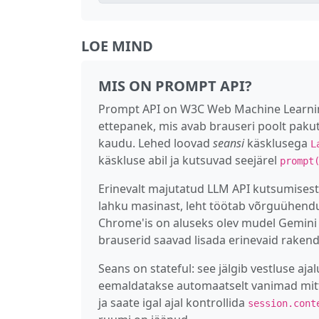
LOE MIND
MIS ON PROMPT API?
Prompt API on W3C Web Machine Learni
ettepanek, mis avab brauseri poolt paku
kaudu. Lehed loovad
seansi
käsklusega
L
käskluse abil ja kutsuvad seejärel
prompt
Erinevalt majutatud LLM API kutsumisest
lahku masinast, leht töötab võrguühendus
Chrome'is on aluseks olev mudel Gemini N
brauserid saavad lisada erinevaid rakend
Seans on stateful: see jälgib vestluse aj
eemaldatakse automaatselt vanimad mit
ja saate igal ajal kontrollida
session.cont