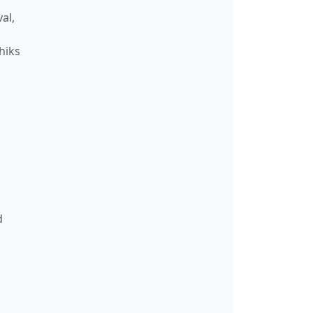
al,
hiks
d