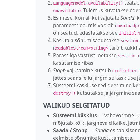
teatab
LanguageModel.availability()
. Tulemus kuvatakse ede
unavailable
Esimesel korral, kui vajutate
Saada
, 
parameetriga, mis voolab
downloadpr
on seatud, edastatakse see
initialP
Kasutaja sõnum saadetakse
session
tarbib tükkha
ReadableStream<string>
Pärast iga vastust loetakse
session.
kasutamise ribas.
Stopp
vajutamine kutsub
controller.
jättes seansi ellu järgmise käskluse j
Süsteemi käskluse redigeerimine keh
kutsutakse ja järgmine saa
destroy()
VALIKUD SELGITATUD
Süsteemi käsklus
— vabavormne juh
mõjutab kõiki järgnevaid käike. Jätm
Saada / Stopp
—
Saada
esitab sisen
eelmiste sõnumite kustutamiseta.