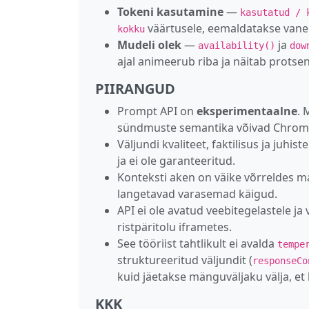
Tokeni kasutamine
—
kasutatud / 
väärtusele, eemaldatakse vanem
kokku
Mudeli olek
—
ja
availability()
dow
ajal animeerub riba ja näitab protsen
PIIRANGUD
Prompt API on
eksperimentaalne
. 
sündmuste semantika võivad Chrome
Väljundi kvaliteet, faktilisus ja juhi
ja ei ole garanteeritud.
Konteksti aken on väike võrreldes ma
langetavad varasemad käigud.
API ei ole avatud veebitegelastele ja
ristpäritolu iframetes.
See tööriist tahtlikult ei avalda
tempe
struktureeritud väljundit (
responseCo
kuid jäetakse mänguväljaku välja, et
KKK