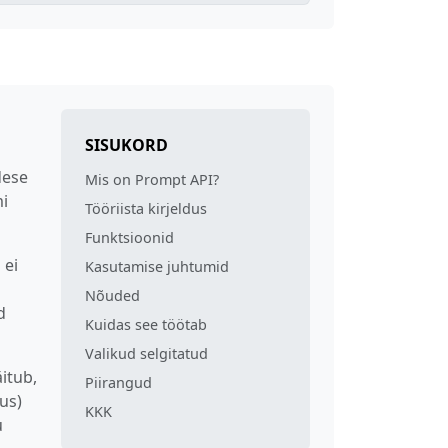
SISUKORD
dese
Mis on Prompt API?
mi
Tööriista kirjeldus
Funktsioonid
 ei
Kasutamise juhtumid
Nõuded
d
Kuidas see töötab
Valikud selgitatud
itub,
Piirangud
us)
KKK
u