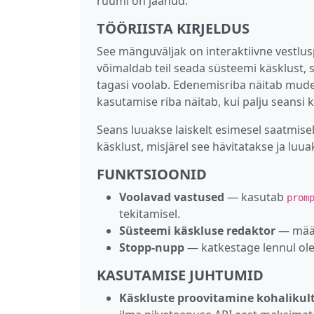
ruumi on jäänud.
TÖÖRIISTA KIRJELDUS
See mänguväljak on interaktiivne vestl
võimaldab teil seada süsteemi käsklust, 
tagasi voolab. Edenemisriba näitab mudel
kasutamise riba näitab, kui palju seansi 
Seans luuakse laiskelt esimesel saatmise
käsklust, misjärel see hävitatakse ja luua
FUNKTSIOONID
Voolavad vastused
— kasutab
prom
tekitamisel.
Süsteemi käskluse redaktor
— määra
Stopp-nupp
— katkestage lennul ol
KASUTAMISE JUHTUMID
Käskluste proovitamine kohalikul