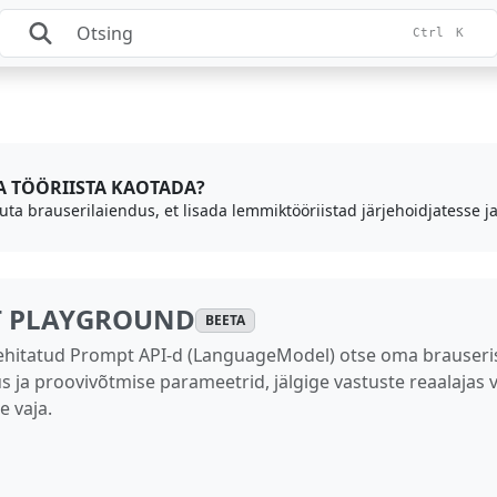
Ctrl
K
DA TÖÖRIISTA KAOTADA?
uta brauserilaiendus, et lisada lemmiktööriistad järjehoidjatesse ja
T PLAYGROUND
BEETA
ehitatud Prompt API-d (LanguageModel) otse oma brauseris
ja proovivõtmise parameetrid, jälgige vastuste reaalajas vo
e vaja.