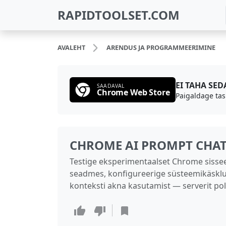
RAPIDTOOLSET.COM
AVALEHT
ARENDUS JA PROGRAMMEERIMINE
EI TAHA SE
SAADAVAL
Chrome Web Store
Paigaldage tas
CHROME AI PROMPT CHA
Testige eksperimentaalset Chrome sisse
seadmes, konfigureerige süsteemikäsklus 
konteksti akna kasutamist — serverit pol