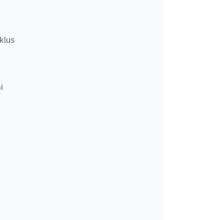
klus
i