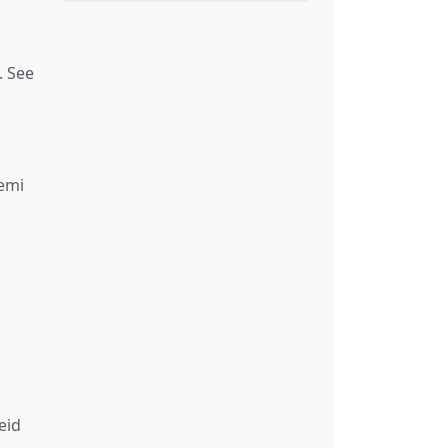
. See
eemi
eid