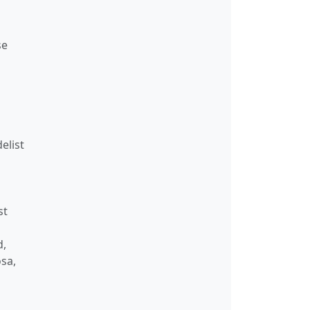
se
elist
st
d,
osa,