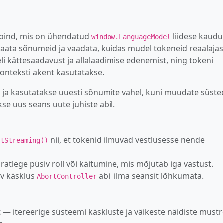
uspind, mis on ühendatud
liidese kaudu
window.LanguageModel
saata sõnumeid ja vaadata, kuidas mudel tokeneid reaalajas
i kättesaadavust ja allalaadimise edenemist, ning tokeni
konteksti akent kasutatakse.
l ja kasutatakse uuesti sõnumite vahel, kuni muudate süst
kse uus seans uute juhiste abil.
nii, et tokenid ilmuvad vestlusesse nende
ptStreaming()
tlege püsiv roll või käitumine, mis mõjutab iga vastust.
ev käsklus
abil ilma seansit lõhkumata.
AbortController
t
— itereerige süsteemi käskluste ja väikeste näidiste mustr