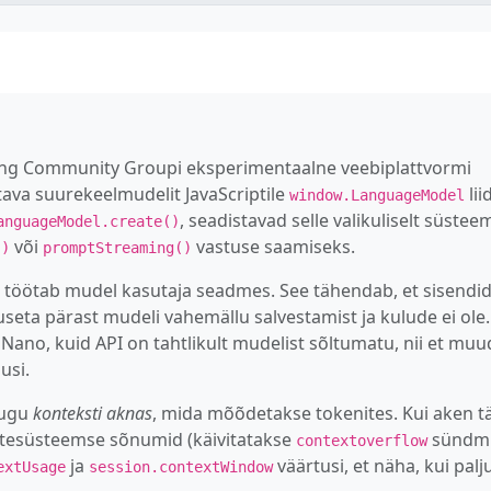
ng Community Groupi eksperimentaalne veebiplattvormi
tava suurekeelmudelit JavaScriptile
lii
window.LanguageModel
, seadistavad selle valikuliselt süstee
anguageModel.create()
või
vastuse saamiseks.
()
promptStreaming()
 töötab mudel kasutaja seadmes. See tähendab, et sisendid
eta pärast mudeli vahemällu salvestamist ja kulude ei ole.
ano, kuid API on tahtlikult mudelist sõltumatu, nii et muu
usi.
alugu
konteksti aknas
, mida mõõdetakse tokenites. Kui aken tä
tesüsteemse sõnumid (käivitatakse
sündm
contextoverflow
ja
väärtusi, et näha, kui palj
extUsage
session.contextWindow