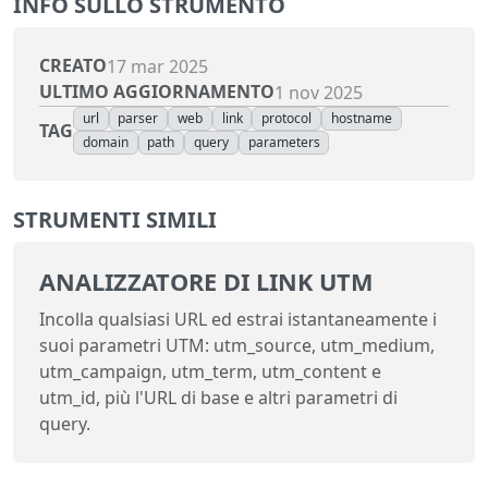
INFO SULLO STRUMENTO
CREATO
17 mar 2025
ULTIMO AGGIORNAMENTO
1 nov 2025
url
parser
web
link
protocol
hostname
TAG
domain
path
query
parameters
STRUMENTI SIMILI
ANALIZZATORE DI LINK UTM
Incolla qualsiasi URL ed estrai istantaneamente i
suoi parametri UTM: utm_source, utm_medium,
utm_campaign, utm_term, utm_content e
utm_id, più l'URL di base e altri parametri di
query.