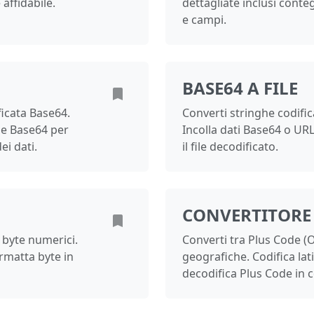
affidabile.
dettagliate inclusi conteg
e campi.
BASE64 A FILE
ficata Base64.
Converti stringhe codifica
one Base64 per
Incolla dati Base64 o URL
ei dati.
il file decodificato.
CONVERTITORE
e byte numerici.
Converti tra Plus Code (
rmatta byte in
geografiche. Codifica lat
decodifica Plus Code in 