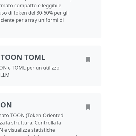
rmato compatto e leggibile
uso di token del 30-60% per gli
ciente per array uniformi di
 TOON TOML
OON e TOML per un utilizzo
i LLM
OON
ormato TOON (Token-Oriented
a la struttura. Controlla la
 e visualizza statistiche