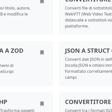
i titolo, autore,
Converti file di sottotitol
UB e modifica le
WebVTT (Web Video Text 
didascalie e sottotitoli v
piattaforme.
A A ZOD
JSON A STRUCT
Converti dati JSON in def
Incolla JSON e ottieni i
chemi di
formattato correttamente
peScript
campi.
PHP
CONVERTITORE
 Trasforma oggetti
Converti tra i formati 