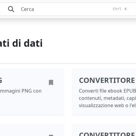
Ctrl
K
i di dati
G
CONVERTITORE
n immagini PNG con
Converti file ebook EPUB
contenuti, metadati, capi
visualizzazione web o l'
CONVERTITORE