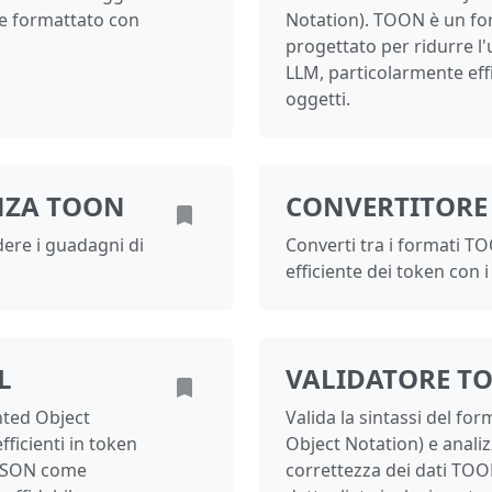
e formattato con
Notation). TOON è un fo
progettato per ridurre l'
LLM, particolarmente effi
oggetti.
ENZA TOON
CONVERTITORE
ere i guadagni di
Converti tra i formati T
efficiente dei token con 
L
VALIDATORE T
nted Object
Valida la sintassi del f
ficienti in token
Object Notation) e analizz
 JSON come
correttezza dei dati TOON