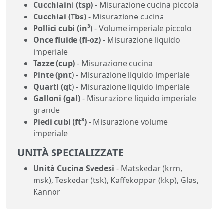
Cucchiaini (tsp)
- Misurazione cucina piccola
Cucchiai (Tbs)
- Misurazione cucina
Pollici cubi (in³)
- Volume imperiale piccolo
Once fluide (fl-oz)
- Misurazione liquido
imperiale
Tazze (cup)
- Misurazione cucina
Pinte (pnt)
- Misurazione liquido imperiale
Quarti (qt)
- Misurazione liquido imperiale
Galloni (gal)
- Misurazione liquido imperiale
grande
Piedi cubi (ft³)
- Misurazione volume
imperiale
UNITÀ SPECIALIZZATE
Unità Cucina Svedesi
- Matskedar (krm,
msk), Teskedar (tsk), Kaffekoppar (kkp), Glas,
Kannor