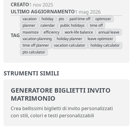
CREATO
1 nov 2025
ULTIMO AGGIORNAMENTO
1 mag 2026
vacation
holiday
pto
paid time off
optimizer
planner
calendar
public holidays
time off
maximize
efficiency
work-life balance
annual leave
TAG
vacation planning
holiday planner
leave optimizer
time off planner
vacation calculator
holiday calculator
pto calculator
STRUMENTI SIMILI
GENERATORE BIGLIETTI INVITO
MATRIMONIO
Crea bellissimi biglietti di invito personalizzati
con stili, colori e testi personalizzabili