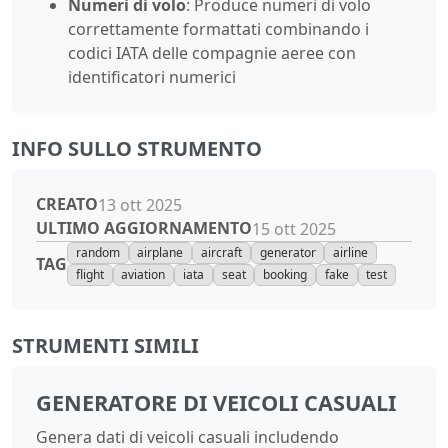
Numeri di volo
: Produce numeri di volo
correttamente formattati combinando i
codici IATA delle compagnie aeree con
identificatori numerici
INFO SULLO STRUMENTO
CREATO
13 ott 2025
ULTIMO AGGIORNAMENTO
15 ott 2025
random
airplane
aircraft
generator
airline
TAG
flight
aviation
iata
seat
booking
fake
test
STRUMENTI SIMILI
GENERATORE DI VEICOLI CASUALI
Genera dati di veicoli casuali includendo