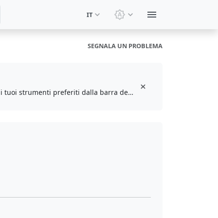
IT
Cambia tema: Tema di si
SEGNALA UN PROBLEMA
Installa l'estensione gratuita del browser per aggiungere ai preferiti e accedere ai tuoi strumenti preferiti dalla barra degli strumenti