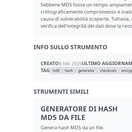
Sebbene MD5 fosse un tempo ampiamente u
crittograficamente compromesso e inadatto 
causa di vulnerabilità scoperte. Tuttavia
verifica dell'integrità dei dati dove la resi
INFO SULLO STRUMENTO
CREATO
ULTIMO AGGIORNA
8 feb 2025
TAG
md5
hash
generator
checksum
encryp
STRUMENTI SIMILI
GENERATORE DI HASH
MD5 DA FILE
Genera hash MD5 da un file.