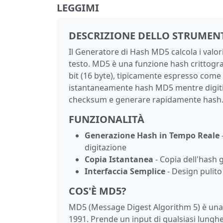
LEGGIMI
DESCRIZIONE DELLO STRUMEN
Il Generatore di Hash MD5 calcola i valo
testo. MD5 è una funzione hash crittogra
bit (16 byte), tipicamente espresso com
istantaneamente hash MD5 mentre digiti, r
checksum e generare rapidamente hash
FUNZIONALITÀ
Generazione Hash in Tempo Reale
digitazione
Copia Istantanea
- Copia dell'hash 
Interfaccia Semplice
- Design pulito
COS'È MD5?
MD5 (Message Digest Algorithm 5) è una f
1991. Prende un input di qualsiasi lunghe