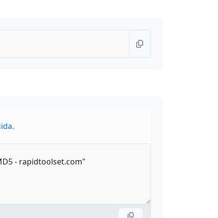
uida
.