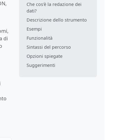
ON,
Che cos'è la redazione dei
dati?
Descrizione dello strumento
Esempi
omi,
a di
Funzionalità
o
Sintassi del percorso
Opzioni spiegate
Suggerimenti
i
nto