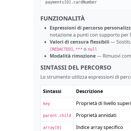
payments[0].cardNumber
FUNZIONALITÀ
Espressioni di percorso personaliz
notazione a punti con supporto per l'i
Valori di censura flessibili
— Sostitui
,
o
[REDACTED]
***
null
Modalità rimozione
— Rimuovi comple
SINTASSI DEL PERCORSO
Lo strumento utilizza espressioni di perco
Sintassi
Descrizione
Proprietà di livello super
key
Proprietà annidati
parent.child
Indice array specifico
array[0]