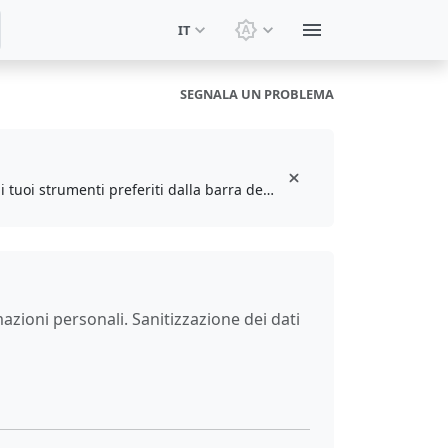
IT
Cambia tema: Tema di si
SEGNALA UN PROBLEMA
Installa l'estensione gratuita del browser per aggiungere ai preferiti e accedere ai tuoi strumenti preferiti dalla barra degli strumenti
zioni personali. Sanitizzazione dei dati