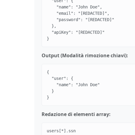
  "user": {

    "name": "John Doe",

    "email": "[REDACTED]",

    "password": "[REDACTED]"

  },

  "apiKey": "[REDACTED]"

}
Output (Modalità rimozione chiavi):
{

  "user": {

    "name": "John Doe"

  }

}
Redazione di elementi array:
users[*].ssn
