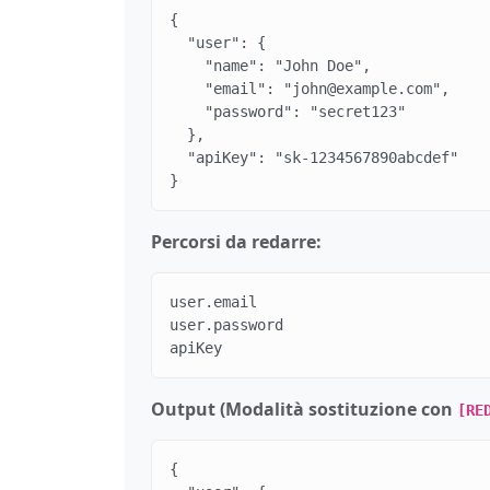
{

  "user": {

    "name": "John Doe",

    "email": "john@example.com",

    "password": "secret123"

  },

  "apiKey": "sk-1234567890abcdef"

}
Percorsi da redarre:
user.email

user.password

apiKey
Output (Modalità sostituzione con
[RE
{
