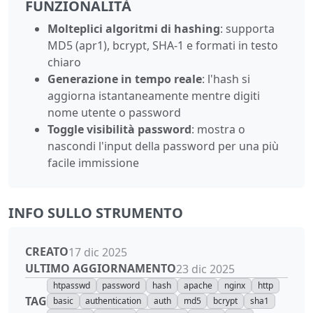
FUNZIONALITÀ
Molteplici algoritmi di hashing
: supporta
MD5 (apr1), bcrypt, SHA-1 e formati in testo
chiaro
Generazione in tempo reale
: l'hash si
aggiorna istantaneamente mentre digiti
nome utente o password
Toggle visibilità password
: mostra o
nascondi l'input della password per una più
facile immissione
INFO SULLO STRUMENTO
CREATO
17 dic 2025
ULTIMO AGGIORNAMENTO
23 dic 2025
htpasswd
password
hash
apache
nginx
http
TAG
basic
authentication
auth
md5
bcrypt
sha1