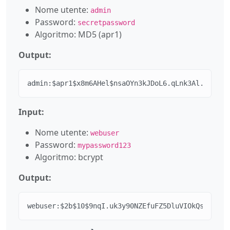
Nome utente:
admin
Password:
secretpassword
Algoritmo: MD5 (apr1)
Output:
admin:$apr1$x8m6AHel$nsaOYn3kJDoL6.qLnk3Al.
Input:
Nome utente:
webuser
Password:
mypassword123
Algoritmo: bcrypt
Output:
webuser:$2b$10$9nqI.uk3y90NZEfuFZ5DluVIOkQsHlTKCS