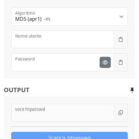
Algoritmo
MD5 (apr1)
-m
Nome utente
Password
OUTPUT
voce htpasswd
Scarica .htpasswd