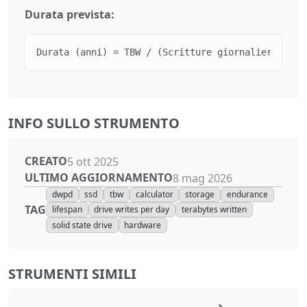
Durata prevista:
Durata (anni) = TBW / (Scritture giornaliere in T
INFO SULLO STRUMENTO
CREATO
5 ott 2025
ULTIMO AGGIORNAMENTO
8 mag 2026
dwpd
ssd
tbw
calculator
storage
endurance
TAG
lifespan
drive writes per day
terabytes written
solid state drive
hardware
STRUMENTI SIMILI