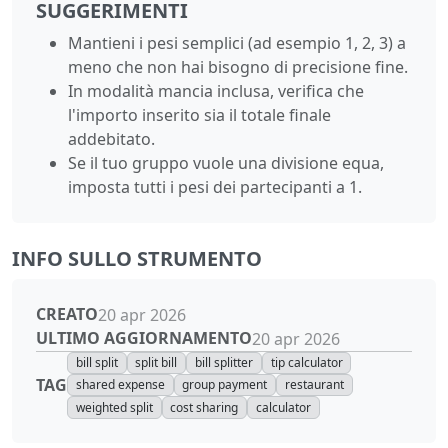
SUGGERIMENTI
Mantieni i pesi semplici (ad esempio 1, 2, 3) a
meno che non hai bisogno di precisione fine.
In modalità mancia inclusa, verifica che
l'importo inserito sia il totale finale
addebitato.
Se il tuo gruppo vuole una divisione equa,
imposta tutti i pesi dei partecipanti a 1.
INFO SULLO STRUMENTO
CREATO
20 apr 2026
ULTIMO AGGIORNAMENTO
20 apr 2026
bill split
split bill
bill splitter
tip calculator
TAG
shared expense
group payment
restaurant
weighted split
cost sharing
calculator