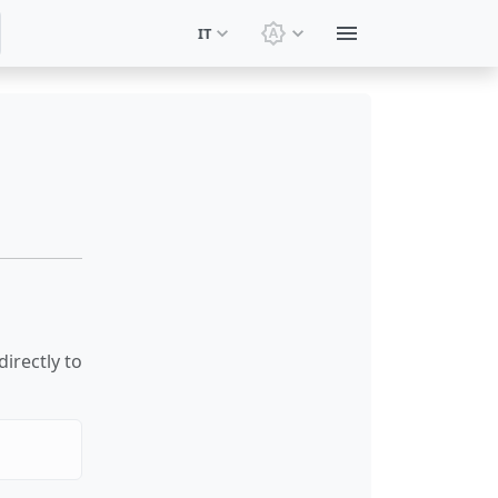
IT
Cambia tema: Tema di si
irectly to