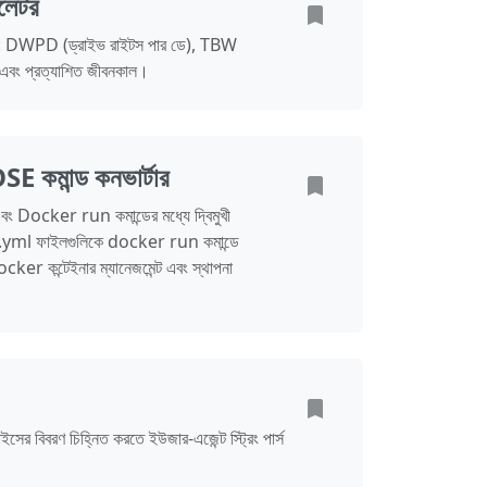
লেটর
ুন: DWPD (ড্রাইভ রাইটস পার ডে), TBW
া এবং প্রত্যাশিত জীবনকাল।
মান্ড কনভার্টার
ker run কমান্ডের মধ্যে দ্বিমুখী
ml ফাইলগুলিকে docker run কমান্ডে
cker কন্টেইনার ম্যানেজমেন্ট এবং স্থাপনা
ইসের বিবরণ চিহ্নিত করতে ইউজার-এজেন্ট স্ট্রিং পার্স