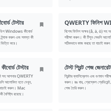
ড টেস্টার
QWERTY ফিনিশ WIN
ইডিশ Windows কীবোর্ড
বিশেষ ফিনিশ অক্ষর (å, ä, ö) 
ট্র্যাক করুন এবং সমস্ত কী
পরীক্ষা করুন। কী টিপুন সেগুলি আলোক
 ভিত্তি করে।
সঠিকভাবে কাজ করছে তা যাচাই কর
োর্ড টেস্টার
টেস্ট প্রিন্ট পেজ জেনারে
দিষ্ট কী সহ আপনার QWERTY
প্রিন্টার ক্যালিব্রেশন এবং গুণমান পরীক
গুলি আলোকিত হতে দেখুন,
করুন। রঙ বার, গ্রেস্কেল গ্রেডিয়েন্ট, 
তা যাচাই করুন। Mac
পেজ তৈরি করুন।
ৈশিষ্ট্য রয়েছে।