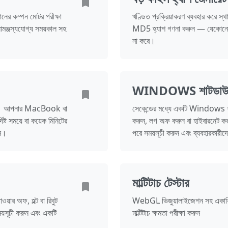
র কম্পন মোটর পরীক্ষা
খণ্ডিত প্রক্রিয়াকরণ ব্যবহার করে স
সামঞ্জস্যযোগ্য সময়কাল সহ
MD5 হ্যাশ গণনা করুন — যেকোন
না করে।
WINDOWS শাটডাউন ক
রুন। আপনার MacBook বা
সেকেন্ডের মধ্যে একটি Windows শাট
ষ্ট সময়ে বা কয়েক মিনিটের
করুন, লগ অফ করুন বা হাইবারনেট করতে 
ুন।
পরে সময়সূচী করুন এবং ব্যবহারকারী
মাল্টিটাচ টেস্টার
়ার অফ, হল্ট বা রিবুট
WebGL ভিজুয়ালাইজেশন সহ একাধিক এক
সময়সূচী করুন এবং একটি
মাল্টিটাচ ক্ষমতা পরীক্ষা করুন