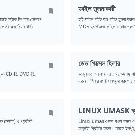
ফাইল তুলনাকারী
রাউন্ড সাউন্ড স্পিকার সেটআপ
দুটি ফাইল বাইট-বাই-বাইট তুলনা করুন 
ার লেফট এবং রিয়ার রাইট
MD5 হ্যাশ এবং ফাইল আকার প্রদর
ডেড পিক্সেল হিলার
ল ডিস্ক (CD-R, DVD-R,
আক্রান্ত এলাকায় দ্রুত র‍্যান্ডম রঙ প
করুন। হিলার বক্সটি সমস্যার জায়গায় 
LINUX UMASK ক্যা
ক (অক্টাল) ও প্রতীকী
Linux umask মান গণনা করুন এবং ন
অনুমতি প্রিভিউ করুন। অক্টাল ইনপুট