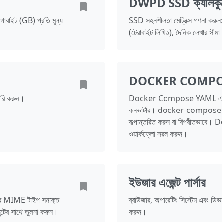
DWPD SSD ক্যালকু
িগাবাইট (GB) প্রতি মূল্য
SSD সহনশীলতা মেট্রিক্স গণনা কর
(টেরাবাইট লিখিত), দৈনিক লেখার সীম
DOCKER COMPOSE ক
ৈরি করুন।
Docker Compose YAML এবং Doc
কনভার্টার। docker-compose.y
রূপান্তরিত করুন বা বিপরীতভাবে। Do
ওয়ার্কফ্লো সরল করুন।
ইউজার এজেন্ট পার্সার
াইলের MIME টাইপ সনাক্ত
ব্রাউজার, অপারেটিং সিস্টেম এবং ডিভা
্টের সাথে তুলনা করুন।
করুন।