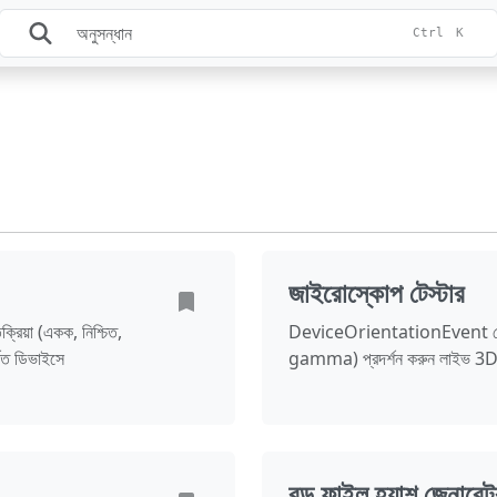
Ctrl
K
জাইরোস্কোপ টেস্টার
িয়া (একক, নিশ্চিত,
DeviceOrientationEvent থে
থিত ডিভাইসে
gamma) প্রদর্শন করুন লাইভ 3D
বড় ফাইল হ্যাশ জেনারেট