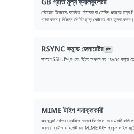
GB প্রতি মূল্য ক্যালকুলেটর
স্টোরেজ ডিভাইস, ক্লাউড স্টোরেজ বা হোস্টিং প্ল্যানের জন্য গ
গণনা করুন। বিভিন্ন ইউনিট জুড়ে স্টোরেজ খরচ তুলনা করুন।
RSYNC কমান্ড জেনারেটর
বিটা
সাধারণ SSH, সিঙ্ক এবং ফিল্টার অপশন সহ rsync কমান্ড ত
MIME টাইপ সনাক্তকারী
এর কন্টেন্ট স্বাক্ষর (ম্যাজিক নম্বর) বিশ্লেষণ করে একটি ফ
করুন। ব্রাউজার-রিপোর্ট করা MIME টাইপ প্রকৃত ফাইল কন্টেন