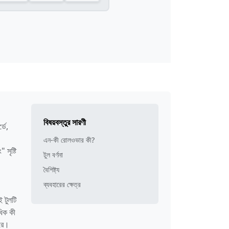
বিষয়বস্তুর সারণী
ডে,
এন-কী রোলওভার কী?
 সৃষ্টি
টুল বর্ণনা
বৈশিষ্ট্য
ব্যবহারের ক্ষেত্র
 টুলটি
ধিক কী
করে।