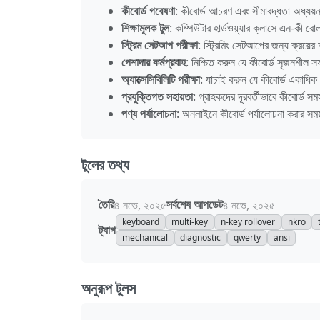
কীবোর্ড গবেষণা
: কীবোর্ড আচরণ এবং সীমাবদ্ধতা অধ্যয়
শিক্ষামূলক টুল
: কম্পিউটার হার্ডওয়্যার ক্লাসে এন-কী রো
স্ট্রিম সেটআপ পরীক্ষা
: স্ট্রিমিং সেটআপের জন্য ক্রয়ের
পেশাদার কর্মপ্রবাহ
: নিশ্চিত করুন যে কীবোর্ড সৃজনশীল স
অ্যাক্সেসিবিলিটি পরীক্ষা
: যাচাই করুন যে কীবোর্ড একাধিক
প্রযুক্তিগত সহায়তা
: গ্রাহকদের দূরবর্তীভাবে কীবোর্ড সম
পণ্য পর্যালোচনা
: অনলাইনে কীবোর্ড পর্যালোচনা করার সময
টুলের তথ্য
তৈরি
সর্বশেষ আপডেট
৪ নভে, ২০২৫
৪ নভে, ২০২৫
keyboard
multi-key
n-key rollover
nkro
ট্যাগ
mechanical
diagnostic
qwerty
ansi
অনুরূপ টুলস