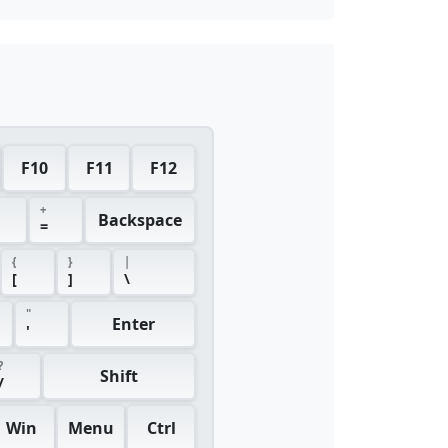
F10
F11
F12
+
Backspace
=
{
}
|
[
]
\
"
Enter
'
?
Shift
/
Win
Menu
Ctrl