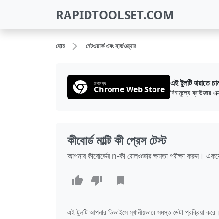
RAPIDTOOLSET.COM
হোম
নেটওয়ার্ক এবং হার্ডওয়্যার
এই টুলটি হারাতে চা
উপলব্ধ
Chrome Web Store
বিনামূল্যে ব্রাউজার 
কীবোর্ড মাল্টি কী প্রেস টেস্ট
আপনার কীবোর্ডের n-কী রোলওভার ক্ষমতা পরীক্ষা করুন। একয
এই টুলটি আপনার ডিভাইসে স্থানীয়ভাবে সমস্ত ডেটা প্রক্রিয়া করে