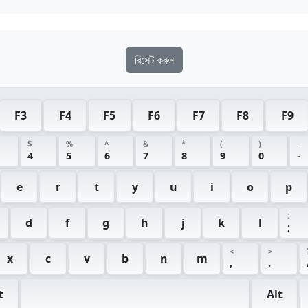
রিসেট করুন
F3
F4
F5
F6
F7
F8
F9
$
%
^
&
*
(
)
_
4
5
6
7
8
9
0
-
e
r
t
y
u
i
o
p
:
d
f
g
h
j
k
l
;
<
>
x
c
v
b
n
m
,
.
t
Alt