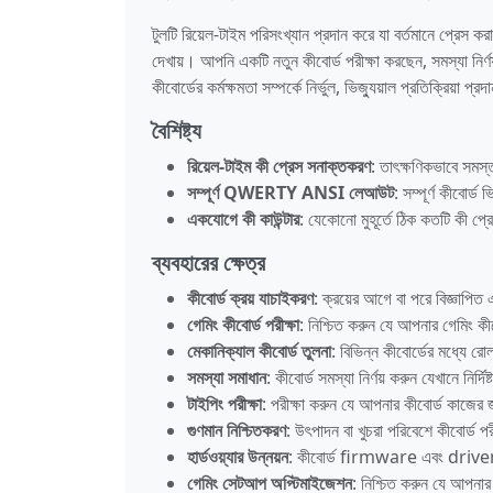
টুলটি রিয়েল-টাইম পরিসংখ্যান প্রদান করে যা বর্তমানে প্রেস কর
দেখায়। আপনি একটি নতুন কীবোর্ড পরীক্ষা করছেন, সমস্যা নির
কীবোর্ডের কর্মক্ষমতা সম্পর্কে নির্ভুল, ভিজ্যুয়াল প্রতিক্রিয়া প্
বৈশিষ্ট্য
রিয়েল-টাইম কী প্রেস সনাক্তকরণ
: তাৎক্ষণিকভাবে সমস্ত
সম্পূর্ণ QWERTY ANSI লেআউট
: সম্পূর্ণ কীবোর্
একযোগে কী কাউন্টার
: যেকোনো মুহূর্তে ঠিক কতটি কী প্রে
ব্যবহারের ক্ষেত্র
কীবোর্ড ক্রয় যাচাইকরণ
: ক্রয়ের আগে বা পরে বিজ্ঞাপি
গেমিং কীবোর্ড পরীক্ষা
: নিশ্চিত করুন যে আপনার গেমিং কী
মেকানিক্যাল কীবোর্ড তুলনা
: বিভিন্ন কীবোর্ডের মধ্যে র
সমস্যা সমাধান
: কীবোর্ড সমস্যা নির্ণয় করুন যেখানে নির্দ
টাইপিং পরীক্ষা
: পরীক্ষা করুন যে আপনার কীবোর্ড কাজের জ
গুণমান নিশ্চিতকরণ
: উৎপাদন বা খুচরা পরিবেশে কীবোর্ড পর
হার্ডওয়্যার উন্নয়ন
: কীবোর্ড firmware এবং driver ব
গেমিং সেটআপ অপ্টিমাইজেশন
: নিশ্চিত করুন যে আপনার