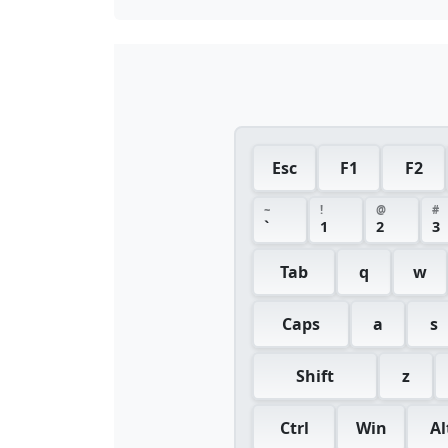
Esc
F1
F2
~
!
@
#
`
1
2
3
Tab
q
w
Caps
a
s
Shift
z
Ctrl
Win
Al