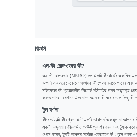
রিডমি
এন-কী রোলওভার কী?
এন-কী রোলওভার (NKRO) হল একটি কীবোর্ডের একাধিক একযোগে
আপনি একবারে যেকোনো সংখ্যক কী প্রেস করতে পারেন এবং কম্প
মডিফায়ার কী প্রয়োজনীয় কীবোর্ড শর্টকাটের জন্য অত্যন্ত গুরুত্
করতে পারে - যেখানে একযোগে অনেক কী ধরে রাখলে কিছু কী প্
টুল বর্ণনা
কীবোর্ড মাল্টি কী প্রেস টেস্ট একটি ডায়াগনস্টিক টুল যা আপন
একটি ভিজ্যুয়াল কীবোর্ড লেআউট প্রদর্শন করে এবং ট্র্যাক
প্রেস করেন, টুলটি আপনার সর্বোচ্চ একযোগে কী প্রেস গণনা এ