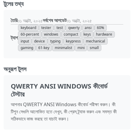
টুলের তথ্য
তৈরি
সর্বশেষ আপডেট
৩১ অক্টো, ২০২৫
৩১ অক্টো, ২০২৫
keyboard
tester
test
qwerty
ansi
60%
60-percent
windows
compact
keys
hardware
ট্যাগ
input
device
typing
keypress
mechanical
gaming
61-key
minimalist
mini
small
অনুরূপ টুলস
QWERTY ANSI WINDOWS কীবোর্ড
টেস্টার
আপনার QWERTY ANSI Windows কীবোর্ড পরীক্ষা করুন। কী
টিপুন সেগুলি আলোকিত হতে দেখুন, কী প্রেস ট্র্যাক করুন এবং সমস্ত কী
সঠিকভাবে কাজ করছে তা যাচাই করুন।