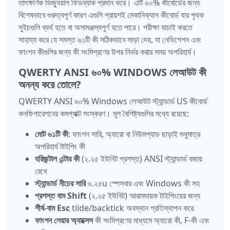
তাৎক্ষণিক ভিজ্যুয়াল ফিডব্যাক প্রদান করে। এটি ৬০% কীবোর্ডের জন্য
বিশেষভাবে গুরুত্বপূর্ণ কারণ এগুলি প্রায়শই মেকানিক্যাল কীবোর্ড যার পৃথক
সুইচগুলি ব্যর্থ হতে বা অসামঞ্জস্যপূর্ণ হতে পারে। পরীক্ষা যাচাই করতে
সাহায্য করে যে সমস্ত ৬১টি কী সঠিকভাবে সাড়া দেয়, যা নেভিগেশন এবং
ফাংশন কীগুলির জন্য কী সংমিশ্রণের উপর নির্ভর করার সময় অপরিহার্য।
QWERTY ANSI ৬০% WINDOWS লেআউট কী
অনন্য করে তোলে?
QWERTY ANSI ৬০% Windows লেআউট স্ট্যান্ডার্ড US কীবোর্ড
কনফিগারেশনের কমপ্যাক্ট সংস্করণ। মূল বৈশিষ্ট্যগুলির মধ্যে রয়েছে:
মোট ৬১টি কী
: ফাংশন সারি, অ্যারো বা নিউমপ্যাড ছাড়াই শুধুমাত্র
অপরিহার্য টাইপিং কী
হরিজন্টাল এন্টার কী
(২.২৫ ইউনিট প্রশস্ত) ANSI স্ট্যান্ডার্ড বজায়
রেখে
স্ট্যান্ডার্ড নীচের সারি
৬.২৫u স্পেসবার এবং Windows কী সহ
প্রশস্ত বাম Shift
(২.২৫ ইউনিট) আরামদায়ক টাইপিংয়ের জন্য
শীর্ষ-বাম Esc
tilde/backtick অবস্থান প্রতিস্থাপন করে
ফাংশন লেয়ার অ্যাক্সেস
কী সংমিশ্রণের মাধ্যমে অ্যারো কী, F-কী এবং