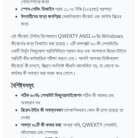
নেভিগেশনের জন্য
স্পেস-সেভিং ডিজাইন
প্রায় ১১.৭৫ ইঞ্চি (৩০cm) প্রশস্ত
উৎসাহীদের মধ্যে জনপ্রিয়
মেকানিক্যাল কীবোর্ড এবং কাস্টম বিল্ডের
জন্য
এই কীবোর্ড টেস্টার বিশেষভাবে QWERTY ANSI ৬০% Windows
কীবোর্ডের জন্য ডিজাইন করা হয়েছে। এটি কমপ্যাক্ট ৬১-কী লেআউটের
একটি নির্ভুল ভিজ্যুয়াল প্রতিনিধিত্ব প্রদান করে এবং আপনাকে রিয়েল-টাইমে
প্রতিটি কীর কার্যকারিতা পরীক্ষা করতে দেয়। আপনি আপনার ফিজিক্যাল
কীবোর্ডে কী চাপলে, স্ক্রিনে সংশ্লিষ্ট কীগুলি আলোকিত হয়, যা কোনো অ-
কার্যকর কী সনাক্ত করা সহজ করে তোলে।
বৈশিষ্ট্যসমূহ
সঠিক ৬০% লেআউট ভিজ্যুয়ালাইজেশন
সঠিক কী আকার এবং
অবস্থান সহ
রিয়েল-টাইম কী সনাক্তকরণ
তাৎক্ষণিকভাবে কোন কী চাপা হয়েছে তা
দেখায়
সমস্ত ৬১টি কী কভার করা
: সংখ্যা সারি, QWERTY লেআউট,
মডিফায়ার এবং স্পেসবার