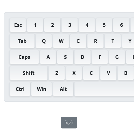
Esc
1
2
3
4
5
6
Tab
Q
W
E
R
T
Y
Caps
A
S
D
F
G
H
Shift
Z
X
C
V
B
Ctrl
Win
Alt
রিসেট