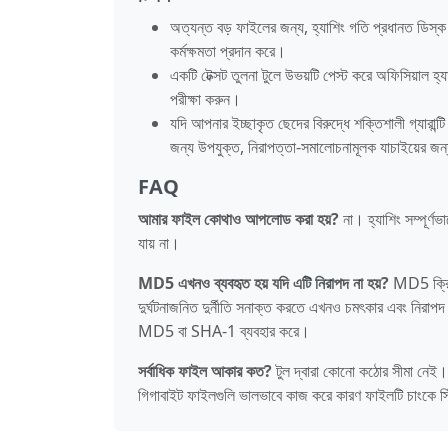
অত্যন্ত বড় ফাইলের জন্য, হ্যাশিং গতি প্রধানত ডিস
কর্মক্ষমতা প্রদান করে।
একটি টেক্সট তুলনা টুলে উভয়টি পেস্ট করে অফিসিয়াল হ্
পরীক্ষা করুন।
যদি আপনার ইচ্ছাকৃত ছেদের বিরুদ্ধে শক্তিশালী গ্যার
জন্য উপযুক্ত, নিরাপত্তা-সমালোচনামূলক যাচাইয়ের জন
FAQ
আমার ফাইল কোথাও আপলোড করা হয়?
না। হ্যাশিং সম্পূর
যায় না।
MD5 এখনও ব্যবহৃত হয় যদি এটি নিরাপদ না হয়?
MD5 ক্রিপ্
দুর্ঘটনাজনিত দুর্নীতি সনাক্ত করতে এখনও চমৎকার এবং নির
MD5 বা SHA-1 ব্যবহার করে।
সর্বাধিক ফাইল আকার কত?
টুল দ্বারা কোনো কঠোর সীমা নেই। ব্
গিগাবাইট ফাইলগুলি ভালভাবে কাজ করে কারণ ফাইলটি চাংকে স্ট