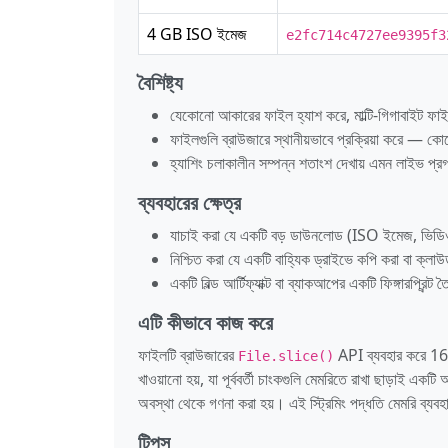
4 GB ISO ইমেজ
e2fc714c4727ee9395f3
বৈশিষ্ট্য
যেকোনো আকারের ফাইল হ্যাশ করে, মাল্টি-গিগাবাইট ফাইল
ফাইলগুলি ব্রাউজারে স্থানীয়ভাবে প্রক্রিয়া করে —
হ্যাশিং চলাকালীন সম্পন্ন শতাংশ দেখায় এমন লাইভ প্র
ব্যবহারের ক্ষেত্র
যাচাই করা যে একটি বড় ডাউনলোড (ISO ইমেজ, ভিডিও
নিশ্চিত করা যে একটি বাহ্যিক ড্রাইভে কপি করা বা ক
একটি বিল্ড আর্টিফ্যাক্ট বা ব্যাকআপের একটি ফিঙ্গারপ্রিন
এটি কীভাবে কাজ করে
ফাইলটি ব্রাউজারের
API ব্যবহার করে 16
File.slice()
খাওয়ানো হয়, যা পূর্ববর্তী চাংকগুলি মেমরিতে রাখা ছাড়াই এক
অবস্থা থেকে গণনা করা হয়। এই স্ট্রিমিং পদ্ধতি মেমরি ব্যব
টিপস