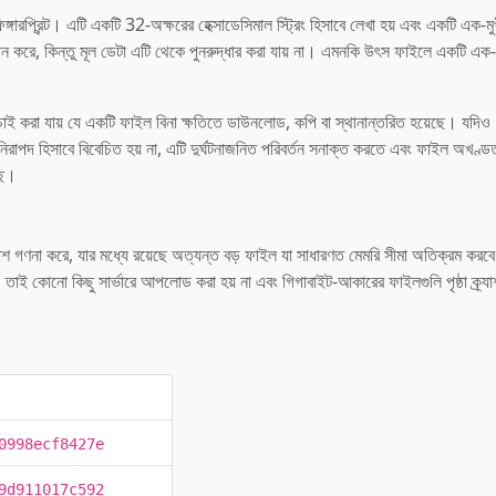
প্রিন্ট। এটি একটি 32-অক্ষরের হেক্সাডেসিমাল স্ট্রিং হিসাবে লেখা হয় এবং একটি এক-মু
দান করে, কিন্তু মূল ডেটা এটি থেকে পুনরুদ্ধার করা যায় না। এমনকি উৎস ফাইলে একটি এক
চাই করা যায় যে একটি ফাইল বিনা ক্ষতিতে ডাউনলোড, কপি বা স্থানান্তরিত হয়েছে। য
 নিরাপদ হিসাবে বিবেচিত হয় না, এটি দুর্ঘটনাজনিত পরিবর্তন সনাক্ত করতে এবং ফাইল অখণ্ড
ছে।
 গণনা করে, যার মধ্যে রয়েছে অত্যন্ত বড় ফাইল যা সাধারণত মেমরি সীমা অতিক্রম করব
য়, তাই কোনো কিছু সার্ভারে আপলোড করা হয় না এবং গিগাবাইট-আকারের ফাইলগুলি পৃষ্ঠা ক্র্যা
0998ecf8427e
9d911017c592