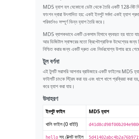
MD5 হ্যাশ হল যেকোনো ডেটা থেকে তৈরি একটি 128-বিট ফিঙ্গার
ফাংশন দ্বারা উৎপাদিত হয়: একই ইনপুট সর্বদা একই হ্যাশ প্র
পরিবর্তনও সম্পূর্ণ ভিন্ন হ্যাশ তৈরি করে।
MD5 ব্যাপকভাবে একটি চেকসাম হিসাবে ব্যবহৃত হয় যাতে যা
আর ডিজিটাল স্বাক্ষরের মতো ক্রিপ্টোগ্রাফিক উদ্দেশ্যের জন্য
নিশ্চিত করার জন্য একটি দ্রুত এবং নির্ভরযোগ্য উপায় রয়ে গে
টুল বর্ণনা
এই টুলটি সরাসরি আপনার ব্রাউজারে একটি ফাইলের MD5 হ্যাশ
ফাইলটি চাংকে স্ট্রিম করা হয় এবং ধাপে ধাপে প্রক্রিয়া করা হ
করে হ্যাশ করা যায়।
উদাহরণ
ইনপুট ফাইল
MD5 হ্যাশ
খালি ফাইল (0 বাইট)
d41d8cd98f00b204e980
সহ টেক্সট ফাইল
hello
5d41402abc4b2a76b971