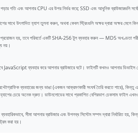
্ক পড়ার গতি এবং আপনার CPU এর উপর নির্ভর করে; SSD এবং আধুনিক ব্রাউজারগুলি সর্ব
যাশের সাথে উৎপাদিত হ্যাশ তুলনা করুন, অথবা কেবল স্ট্রিংগুলি অক্ষর দ্বারা অক্ষর মেলে কিন
ান্টি প্রয়োজন হয়, তবে পরিবর্তে একটি SHA-256 টুল ব্যবহার করুন — MD5 অখণ্ডতা পরীক
্য নয়।
্ণভাবে JavaScript ব্যবহার করে আপনার ব্রাউজারে ঘটে। ফাইলটি কখনও আপনার ডিভাইস ছ
টোগ্রাফিক ব্যবহারের জন্য ভাঙা (একজন আক্রমণকারী সংঘর্ষ তৈরি করতে পারে), কিন্তু এ
াপদ হ্যাশের চেয়ে অনেক দ্রুত। ডাউনলোডের সাথে প্রকাশিত বেশিরভাগ চেকসাম ফাইল এখন
যবহারিকভাবে, সীমা আপনার ব্রাউজার এবং উপলব্ধ সিস্টেম সম্পদ দ্বারা নির্ধারিত হয়, কিন্তু 
্রিম করা হয়।