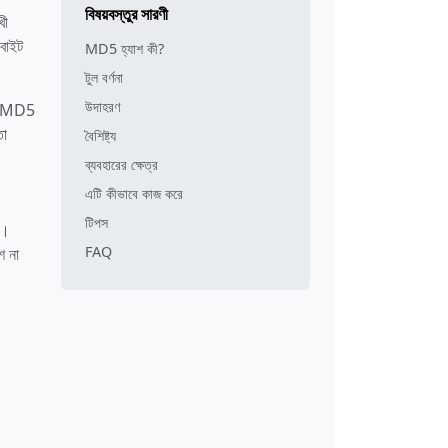
বিষয়বস্তুর সারণী
খী
-বাইট
MD5 হ্যাশ কী?
টুল বর্ণনা
উদাহরণ
দিও MD5
তা
বৈশিষ্ট্য
ব্যবহারের ক্ষেত্র
এটি কীভাবে কাজ করে
টিপস
ে।
FAQ
শ না