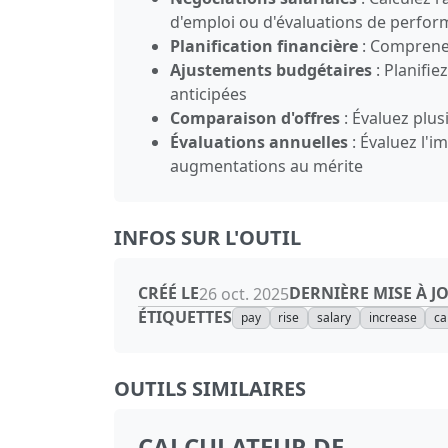
d'emploi ou d'évaluations de perfo
Planification financière
: Comprene
Ajustements budgétaires
: Planifi
anticipées
Comparaison d'offres
: Évaluez plus
Évaluations annuelles
: Évaluez l'i
augmentations au mérite
INFOS SUR L'OUTIL
CRÉÉ LE
DERNIÈRE MISE À J
26 oct. 2025
ÉTIQUETTES
pay
rise
salary
increase
ca
OUTILS SIMILAIRES
CALCULATEUR DE