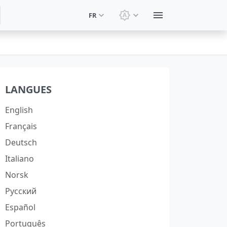
FR
Changer le thème: Thèm
LANGUES
English
Français
Deutsch
Italiano
Norsk
Русский
Español
Português