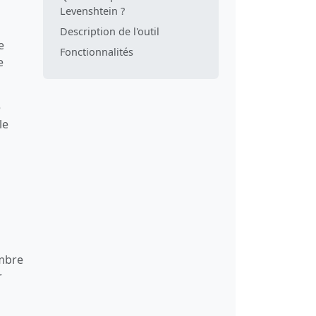
Levenshtein ?
Description de l'outil
e
Fonctionnalités
e
e
le
ombre
r