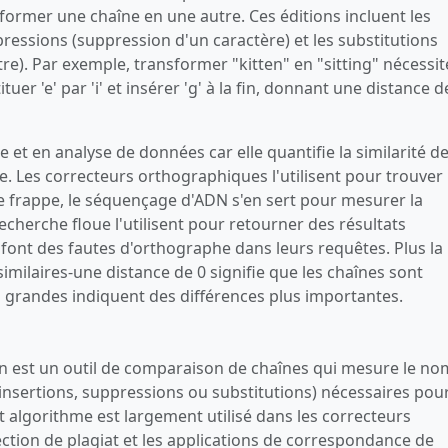
former une chaîne en une autre. Ces éditions incluent les
ppressions (suppression d'un caractère) et les substitutions
e). Par exemple, transformer "kitten" en "sitting" nécessit
tituer 'e' par 'i' et insérer 'g' à la fin, donnant une distance d
 et en analyse de données car elle quantifie la similarité d
. Les correcteurs orthographiques l'utilisent pour trouver 
e frappe, le séquençage d'ADN s'en sert pour mesurer la
recherche floue l'utilisent pour retourner des résultats
 font des fautes d'orthographe dans leurs requêtes. Plus la
 similaires-une distance de 0 signifie que les chaînes sont
s grandes indiquent des différences plus importantes.
in est un outil de comparaison de chaînes qui mesure le n
insertions, suppressions ou substitutions) nécessaires pou
 algorithme est largement utilisé dans les correcteurs
ection de plagiat et les applications de correspondance de