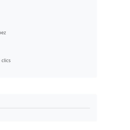
pez
clics