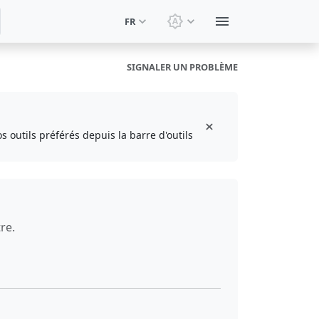
FR
Changer le thème: Thèm
SIGNALER UN PROBLÈME
s outils préférés depuis la barre d'outils
re.