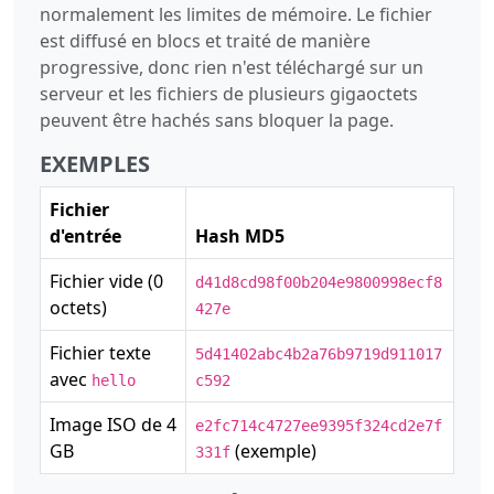
normalement les limites de mémoire. Le fichier
est diffusé en blocs et traité de manière
progressive, donc rien n'est téléchargé sur un
serveur et les fichiers de plusieurs gigaoctets
peuvent être hachés sans bloquer la page.
EXEMPLES
Fichier
d'entrée
Hash MD5
Fichier vide (0
d41d8cd98f00b204e9800998ecf8
octets)
427e
Fichier texte
5d41402abc4b2a76b9719d911017
avec
hello
c592
Image ISO de 4
e2fc714c4727ee9395f324cd2e7f
GB
(exemple)
331f