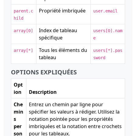
Propriété imbriquée
parent.c
user.email
hild
Index de tableau
array[0]
users[0].nam
spécifique
e
Tous les éléments du
array[*]
users[*].pas
tableau
sword
OPTIONS EXPLIQUÉES
Opt
ion
Description
Che
Entrez un chemin par ligne pour
min
spécifier les valeurs à rédiger. Utilisez la
s
notation pointée pour les propriétés
per
imbriquées et la notation entre crochets
son
pour les tableaux.