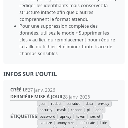
rédiger les identifiants mais conservez la
structure intacte afin que d'autres
comprennent le format attendu
Pour une suppression complète des
données, utilisez le mode « Supprimer les
clés » au lieu du remplacement pour réduire
la taille du fichier et éliminer toute trace de
champs sensibles
INFOS SUR L'OUTIL
CRÉÉ LE
27 janv. 2026
DERNIÈRE MISE À JOUR
28 janv. 2026
json
redact
sensitive
data
privacy
security
mask
censor
pii
gdpr
ÉTIQUETTES
password
api key
token
secret
sanitize
anonymize
obfuscate
hide