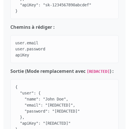
  "apiKey": "sk-1234567890abcdef"

}
Chemins à rédiger :
user.email

user.password

apiKey
Sortie (Mode remplacement avec
) :
[REDACTED]
{

  "user": {

    "name": "John Doe",

    "email": "[REDACTED]",

    "password": "[REDACTED]"

  },

  "apiKey": "[REDACTED]"
