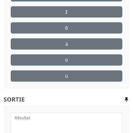
ž
õ
ä
ö
ü
SORTIE
Résultat