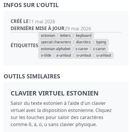
INFOS SUR L'OUTIL
CRÉÉ LE
11 mai 2026
DERNIÈRE MISE À JOUR
29 mai 2026
estonian
letters
keyboard
special characters
diacritics
typing
ÉTIQUETTES
estonian alphabet
s-caron
z-caron
o-tilde
a-umlaut
o-umlaut
u-umlaut
OUTILS SIMILAIRES
CLAVIER VIRTUEL ESTONIEN
Saisir du texte estonien à l'aide d'un clavier
virtuel avec la disposition estonienne. Cliquez
sur les touches pour saisir des caractères
comme õ, ä, ö, ü sans clavier physique.