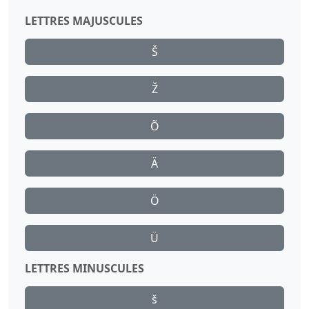
LETTRES MAJUSCULES
Š
Ž
Õ
Ä
Ö
Ü
LETTRES MINUSCULES
š