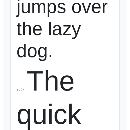
jumps over 
the lazy 
dog.
The 
96
px
quick 