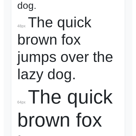
dog.
The quick 
48
px
brown fox 
jumps over the 
lazy dog.
The quick 
64
px
brown fox 