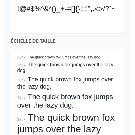
!@#$%^&*()_+-=[]{}|;:'",.<>/?`~
ÉCHELLE DE TAILLE
12
px
The quick brown fox jumps over the lazy dog.
The quick brown fox jumps over the lazy 
16
px
dog.
The quick brown fox jumps over 
20
px
the lazy dog.
The quick brown fox jumps 
24
px
over the lazy dog.
The quick brown fox 
32
px
jumps over the lazy 