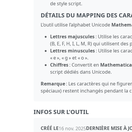
de style script.
DÉTAILS DU MAPPING DES CAR
L’outil utilise l’alphabet Unicode
Mathemat
Lettres majuscules
: Utilise les ca
(B, E, F, H, I, L, M, R) qui utilisent d
Lettres minuscules
: Utilise les ca
« e », « g » et « o ».
Chiffres
: Convertit en
Mathematical
script dédiés dans Unicode.
Remarque
: Les caractères qui ne figur
spéciaux) restent inchangés pendant la 
INFOS SUR L'OUTIL
CRÉÉ LE
DERNIÈRE MISE À J
16 nov. 2025