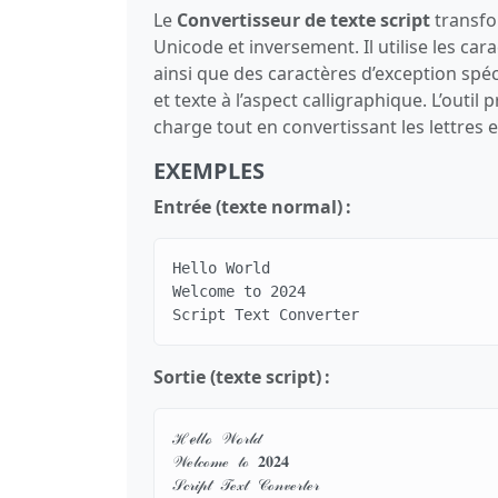
Le
Convertisseur de texte script
transfo
Unicode et inversement. Il utilise les ca
ainsi que des caractères d’exception spéc
et texte à l’aspect calligraphique. L’outil
charge tout en convertissant les lettres et
EXEMPLES
Entrée (texte normal) :
Hello World

Welcome to 2024

Script Text Converter
Sortie (texte script) :
ℋℯ𝓁𝓁ℴ 𝒲ℴ𝓇𝓁𝒹

𝒲ℯ𝓁𝒸ℴ𝓂ℯ 𝓉ℴ 𝟐𝟎𝟐𝟒

𝒮𝒸𝓇𝒾𝓅𝓉 𝒯ℯ𝓍𝓉 𝒞ℴ𝓃𝓋ℯ𝓇𝓉ℯ𝓇