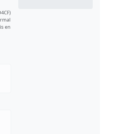
D4CF)
ormal
is en