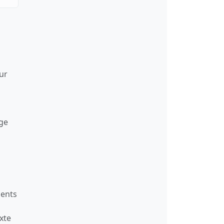
our
age
ments
xte