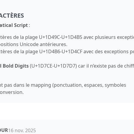
ACTÈRES
ical Script
:
ractères de la plage U+1D49C‑U+1D4B5 avec plusieurs except
es positions Unicode antérieures.
ractères de la plage U+1D4B6‑U+1D4CF avec des exceptions p
 Bold Digits
(U+1D7CE‑U+1D7D7) car il n’existe pas de chif
ent pas dans le mapping (ponctuation, espaces, symboles
conversion.
OUR
16 nov. 2025