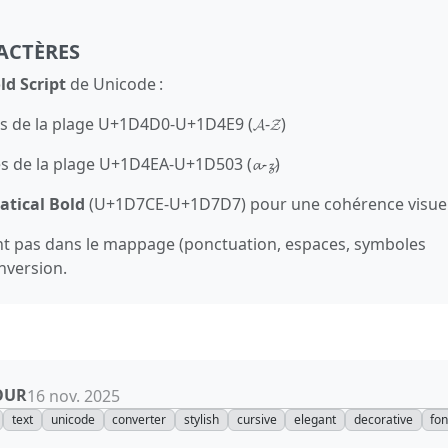
ACTÈRES
d Script
de Unicode :
res de la plage U+1D4D0‑U+1D4E9 (𝓐‑𝓩)
res de la plage U+1D4EA‑U+1D503 (𝓪‑𝔃)
tical Bold
(U+1D7CE‑U+1D7D7) pour une cohérence visuel
ent pas dans le mappage (ponctuation, espaces, symboles
nversion.
OUR
16 nov. 2025
text
unicode
converter
stylish
cursive
elegant
decorative
fon