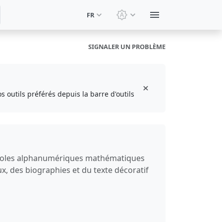
FR
Changer le thème: Thèm
SIGNALER UN PROBLÈME
s outils préférés depuis la barre d'outils
ymboles alphanumériques mathématiques
ux, des biographies et du texte décoratif