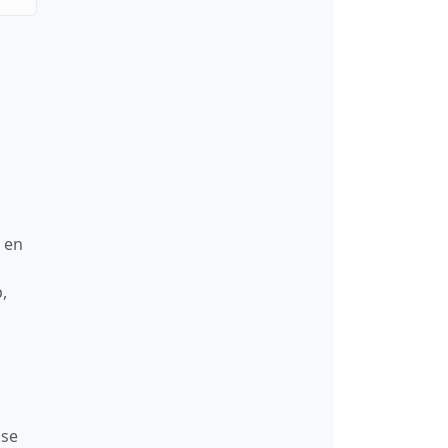
t en
,
sse