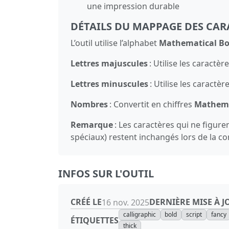
une impression durable
DÉTAILS DU MAPPAGE DES CAR
L’outil utilise l’alphabet
Mathematical Bol
Lettres majuscules
: Utilise les caractè
Lettres minuscules
: Utilise les caractè
Nombres
: Convertit en chiffres
Mathema
Remarque
: Les caractères qui ne figur
spéciaux) restent inchangés lors de la co
INFOS SUR L'OUTIL
CRÉÉ LE
DERNIÈRE MISE À J
16 nov. 2025
calligraphic
bold
script
fancy
ÉTIQUETTES
thick