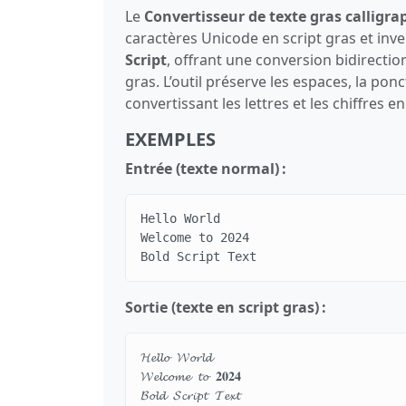
Le
Convertisseur de texte gras calligr
caractères Unicode en script gras et inve
Script
, offrant une conversion bidirection
gras. L’outil préserve les espaces, la pon
convertissant les lettres et les chiffres e
EXEMPLES
Entrée (texte normal) :
Hello World

Welcome to 2024

Bold Script Text
Sortie (texte en script gras) :
𝓗𝓮𝓵𝓵𝓸 𝓦𝓸𝓻𝓵𝓭

𝓦𝓮𝓵𝓬𝓸𝓶𝓮 𝓽𝓸 𝟐𝟎𝟐𝟒

𝓑𝓸𝓵𝓭 𝓢𝓬𝓻𝓲𝓹𝓽 𝓣𝓮𝔁𝓽