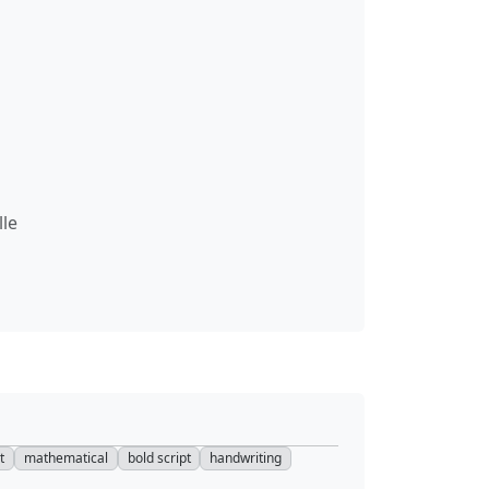
le
t
mathematical
bold script
handwriting