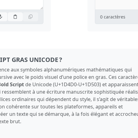
0
caractères
RIPT GRAS UNICODE ?
férence aux symboles alphanumériques mathématiques qui
rsive avec le poids visuel d’une police en gras. Ces caractè
old Script
de Unicode (U+1D4D0‑U+1D503) et apparaissen
i ressemblent à une écriture manuscrite sophistiquée réali
ces ordinaires qui dépendent du style, il s’agit de véritable
on cohérente sur toutes les plateformes, appareils et
réer un texte qui se démarque, à la fois élégant et accrocheu
xte brut.