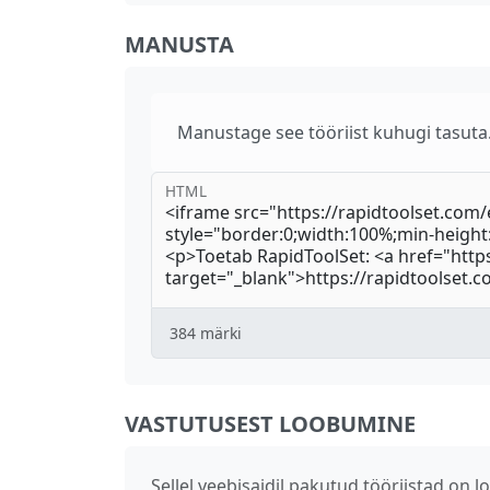
MANUSTA
Manustage see tööriist kuhugi tasuta.
HTML
384
märki
VASTUTUSEST LOOBUMINE
Sellel veebisaidil pakutud tööriistad o