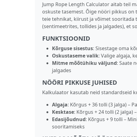
Jump Rope Length Calculator aitab teil m
oskuste tasemest. Õige nööri pikkus on 
teie tehnikat, kiirust ja võimet sooritad
(sentimeetrites, tollides ja jalgades), et
FUNKTSIOONID
Kõrguse sisestus
: Sisestage oma kõr
Oskustaseme valik
: Valige algaja,
Mitme mõõtühiku väljund
: Saate 
jalgades
NÖÖRI PIKKUSE JUHISED
Kalkulaator kasutab neid standardseid 
Algaja
: Kõrgus + 36 tolli (3 jalga) 
Kesktase
: Kõrgus + 24 tolli (2 jalg
Edasijõudnud
: Kõrgus + 9 tolli – M
sooritamiseks