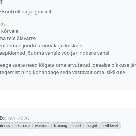
T
kontrollida järgmiselt:
oos
 kõrvale
a teie õlavarre
äepidemed jõudma rinnakuju keskele
käepidemed jõudma vahele vöö ja rindkere vahel
ega saate need lõigata oma arvutatud ideaalse pikkuse jär
e tegemist ning kohandage seda vastavalt oma isiklikule
UD
8. mai 2026
fitness
exercise
workout
training
sport
height
skill level