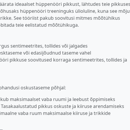
äärata ideaalset hüppenööri pikkust, lähtudes teie pikkuses
tõhusaks hüppenööri treeninguks ülioluline, kuna see mõj
a trikke. See tööriist pakub soovitusi mitmes mõõtühikus
 sobitada teie eelistatud mõõtühikuga.
gus sentimeetrites, tollides või jalgades
 kesktaseme või edasijõudnud taseme vahel
nööri pikkuse soovitused korraga sentimeetrites, tollides ja
kohandusi oskustaseme põhjal:
– Pakub maksimaalset vaba ruumi ja leebust õppimiseks
a) – Tasakaalustatud pikkus oskuste ja kiiruse arendamiseks
inimaalne vaba ruum maksimaalse kiiruse ja trikkide