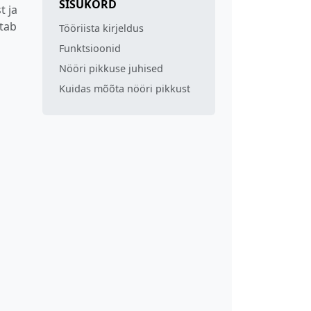
SISUKORD
t ja
utab
Tööriista kirjeldus
Funktsioonid
Nööri pikkuse juhised
Kuidas mõõta nööri pikkust