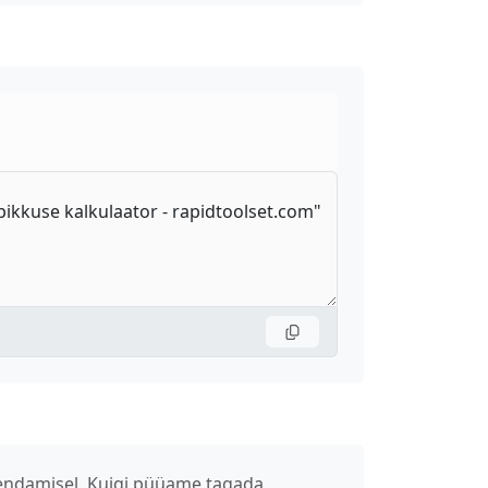
ahendamisel. Kuigi püüame tagada