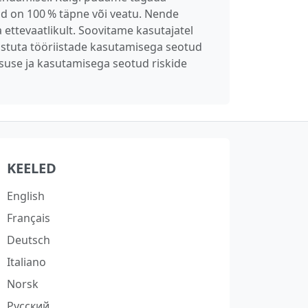
und on 100 % täpne või veatu. Nende
 ettevaatlikult. Soovitame kasutajatel
 vastuta tööriistade kasutamisega seotud
suse ja kasutamisega seotud riskide
KEELED
English
Français
Deutsch
Italiano
Norsk
Русский