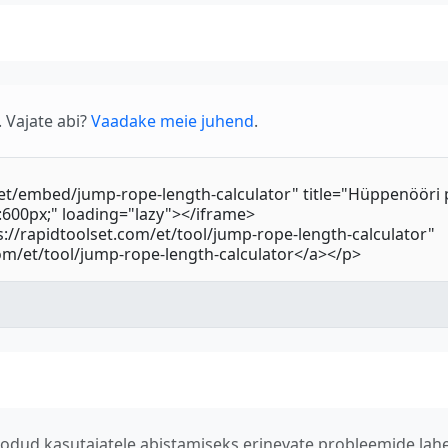
 Vajate abi?
Vaadake meie juhend
.
n loodud kasutajatele abistamiseks erinevate probleemide l