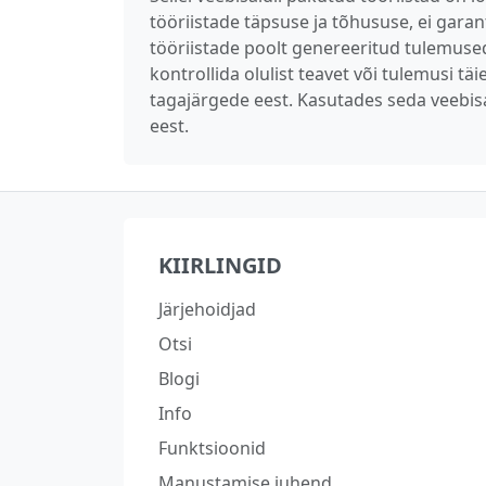
tööriistade täpsuse ja tõhususe, ei garan
tööriistade poolt genereeritud tulemused 
kontrollida olulist teavet või tulemusi t
tagajärgede eest. Kasutades seda veebis
eest.
KIIRLINGID
Järjehoidjad
Otsi
Blogi
Info
Funktsioonid
Manustamise juhend