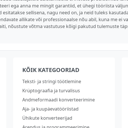
teeri ega anna me mingit garantiid, et ühegi tööriista välj
esitatakse sellisena, nagu need on, ja neid tuleks kasutada
äiendavate allikate või professionaalse nõu abil, kuna me ei
aiti, nõustute võtma vastutuse kõigi pakutud tulemuste täp
KÕIK KATEGOORIAD
Teksti- ja stringi töötlemine
Krüptograafia ja turvalisus
Andmeformaadi konverteerimine
Aja- ja kuupäevatööriistad
Ühikute konverteerijad
Arendus ja programmeerimine