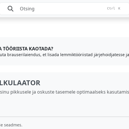
Ctrl
K
DA TÖÖRIISTA KAOTADA?
uta brauserilaiendus, et lisada lemmiktööriistad järjehoidjatesse ja
ALKULAATOR
 sinu pikkusele ja oskuste tasemele optimaalseks kasutamis
eie seadmes.