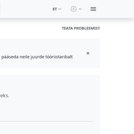
ET
Vaheta teemat: Süsteemi
TEATA PROBLEEMIST
 pääseda neile juurde tööriistaribalt
eks.