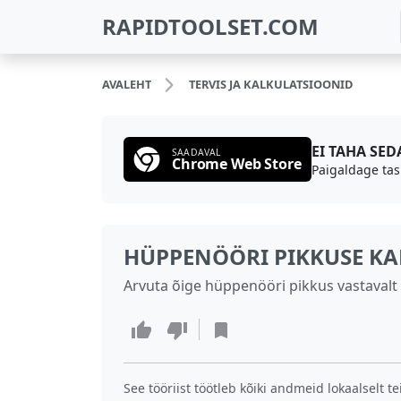
RAPIDTOOLSET.COM
AVALEHT
TERVIS JA KALKULATSIOONID
EI TAHA SE
SAADAVAL
Chrome Web Store
Paigaldage tas
HÜPPENÖÖRI PIKKUSE K
Arvuta õige hüppenööri pikkus vastavalt
See tööriist töötleb kõiki andmeid lokaalselt t