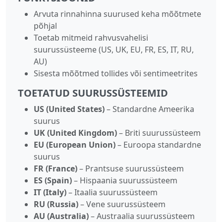
Arvuta rinnahinna suurused keha mõõtmete
põhjal
Toetab mitmeid rahvusvahelisi
suurussüsteeme (US, UK, EU, FR, ES, IT, RU,
AU)
Sisesta mõõtmed tollides või sentimeetrites
TOETATUD SUURUSSÜSTEEMID
US (United States)
– Standardne Ameerika
suurus
UK (United Kingdom)
– Briti suurussüsteem
EU (European Union)
– Euroopa standardne
suurus
FR (France)
– Prantsuse suurussüsteem
ES (Spain)
– Hispaania suurussüsteem
IT (Italy)
– Itaalia suurussüsteem
RU (Russia)
– Vene suurussüsteem
AU (Australia)
– Austraalia suurussüsteem