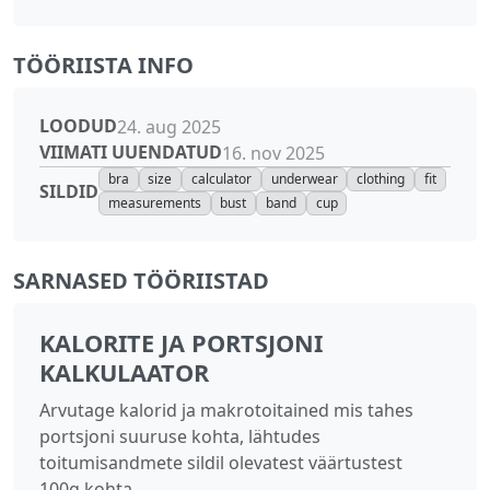
TÖÖRIISTA INFO
LOODUD
24. aug 2025
VIIMATI UUENDATUD
16. nov 2025
bra
size
calculator
underwear
clothing
fit
SILDID
measurements
bust
band
cup
SARNASED TÖÖRIISTAD
KALORITE JA PORTSJONI
KALKULAATOR
Arvutage kalorid ja makrotoitained mis tahes
portsjoni suuruse kohta, lähtudes
toitumisandmete sildil olevatest väärtustest
100g kohta