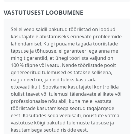
VASTUTUSEST LOOBUMINE
Sellel veebisaidil pakutud tööriistad on loodud
kasutajatele abistamiseks erinevate probleemide
lahendamisel. Kuigi püüame tagada tööriistade
täpsuse ja tõhususe, ei garanteeri ega anna me
mingit garantiid, et ühegi tööriista väljund on
100 % täpne või veatu. Nende tööriistade poolt
genereeritud tulemused esitatakse sellisena,
nagu need on, ja neid tuleks kasutada
ettevaatlikult. Soovitame kasutajatel kontrollida
olulist teavet või tulemusi täiendavate allikate või
professionaalse nõu abil, kuna me ei vastuta
tööriistade kasutamisega seotud tagajärgede
eest. Kasutades seda veebisaiti, nõustute võtma
vastutuse kõigi pakutud tulemuste täpsuse ja
kasutamisega seotud riskide eest.