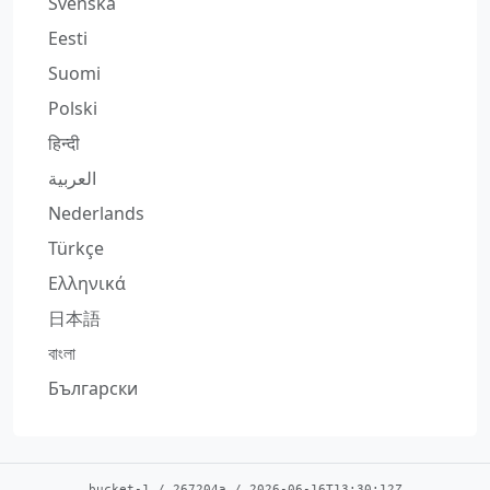
Svenska
Eesti
Suomi
Polski
हिन्दी
العربية
Nederlands
Türkçe
Ελληνικά
日本語
বাংলা
Български
bucket-1
/
267204a
/
2026-06-16T13:30:12Z