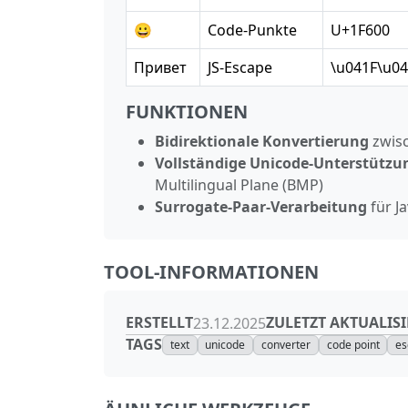
😀
Code‑Punkte
U+1F600
Привет
JS‑Escape
\u041F\u0
FUNKTIONEN
Bidirektionale Konvertierung
zwisc
Vollständige Unicode‑Unterstützu
Multilingual Plane (BMP)
Surrogate‑Paar‑Verarbeitung
für J
TOOL-INFORMATIONEN
ERSTELLT
ZULETZT AKTUALISI
23.12.2025
TAGS
text
unicode
converter
code point
es