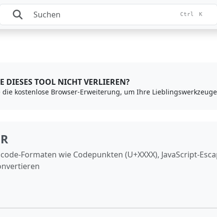
Ctrl
K
E DIESES TOOL NICHT VERLIEREN?
ER
icode-Formaten wie Codepunkten (U+XXXX), JavaScript-Esc
nvertieren