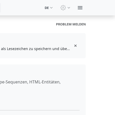
DE
Design wechseln: Syste
PROBLEM MELDEN
Installieren Sie die kostenlose Browser-Erweiterung, um Ihre Lieblingswerkzeuge als Lesezeichen zu speichern und über die Symbolleiste darauf zuzugreifen
ape-Sequenzen, HTML-Entitäten,