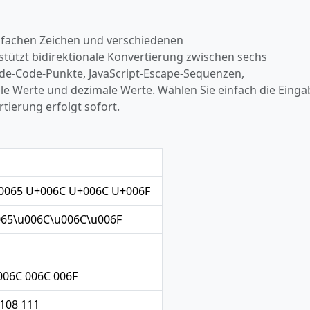
infachen Zeichen und verschiedenen
tützt bidirektionale Konvertierung zwischen sechs
ode‑Code‑Punkte, JavaScript‑Escape‑Sequenzen,
e Werte und dezimale Werte. Wählen Sie einfach die Einga
ierung erfolgt sofort.
0065 U+006C U+006C U+006F
065\u006C\u006C\u006F
006C 006C 006F
 108 111