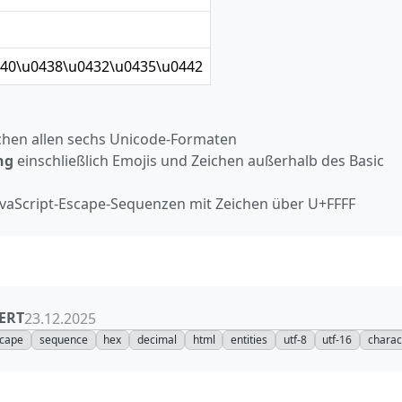
440\u0438\u0432\u0435\u0442
hen allen sechs Unicode‑Formaten
ng
einschließlich Emojis und Zeichen außerhalb des Basic
avaScript‑Escape‑Sequenzen mit Zeichen über U+FFFF
ERT
23.12.2025
cape
sequence
hex
decimal
html
entities
utf-8
utf-16
charac