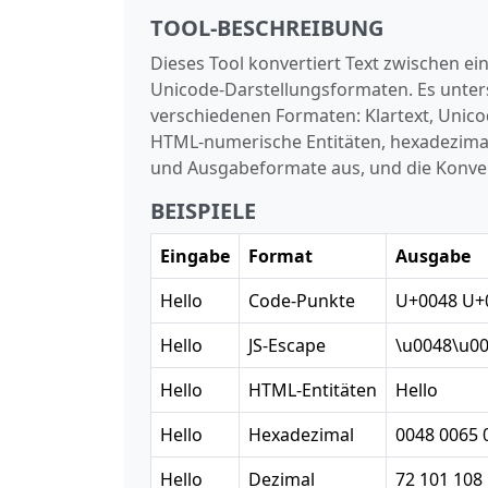
TOOL‑BESCHREIBUNG
Dieses Tool konvertiert Text zwischen e
Unicode‑Darstellungsformaten. Es unters
verschiedenen Formaten: Klartext, Unic
HTML‑numerische Entitäten, hexadezimal
und Ausgabeformate aus, und die Konvert
BEISPIELE
Eingabe
Format
Ausgabe
Hello
Code‑Punkte
U+0048 U+
Hello
JS‑Escape
\u0048\u0
Hello
HTML‑Entitäten
Hello
Hello
Hexadezimal
0048 0065 
Hello
Dezimal
72 101 108