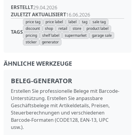
ERSTELLT
29.04.2026
ZULETZT AKTUALISIERT
16.06.2026
price tag
price label
label
tag
sale tag
discount
shop
retail
store
product label
TAGS
pricing
shelf label
supermarket
garage sale
sticker
generator
ÄHNLICHE WERKZEUGE
BELEG-GENERATOR
Erstellen Sie professionelle Belege mit Barcode-
Unterstützung. Erstellen Sie anpassbare
Geschäftsbelege mit Artikeldetails, Preisen,
Steuerberechnungen und verschiedenen
Barcode-Formaten (CODE128, EAN-13, UPC
usw.).