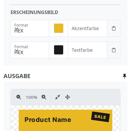
ERSCHEINUNGSBILD
Format
Akzentfarbe
HEX
Format
Textfarbe
HEX
AUSGABE
100
%
SALE
Product Name