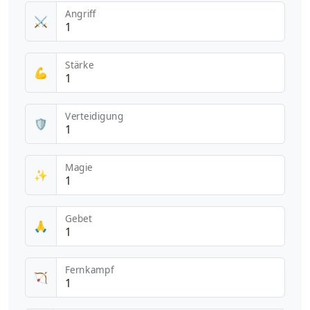
Angriff
⚔️
Stärke
💪
Verteidigung
🛡️
Magie
✨
Gebet
🙏
Fernkampf
🏹