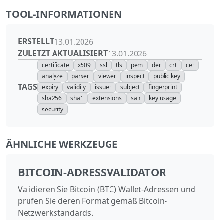
TOOL-INFORMATIONEN
ERSTELLT
13.01.2026
ZULETZT AKTUALISIERT
13.01.2026
certificate
x509
ssl
tls
pem
der
crt
cer
analyze
parser
viewer
inspect
public key
TAGS
expiry
validity
issuer
subject
fingerprint
sha256
sha1
extensions
san
key usage
security
ÄHNLICHE WERKZEUGE
BITCOIN-ADRESSVALIDATOR
Validieren Sie Bitcoin (BTC) Wallet-Adressen und
prüfen Sie deren Format gemäß Bitcoin-
Netzwerkstandards.