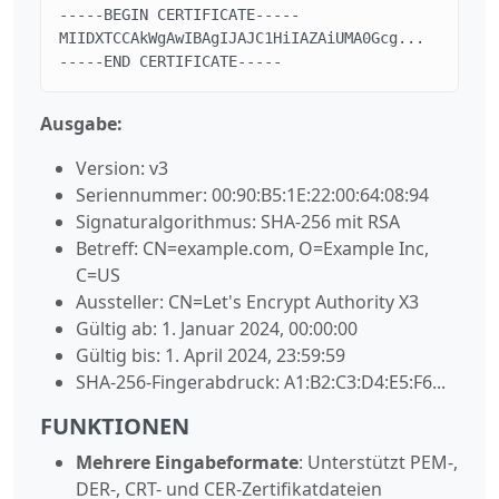
-----BEGIN CERTIFICATE-----

MIIDXTCCAkWgAwIBAgIJAJC1HiIAZAiUMA0Gcg...

-----END CERTIFICATE-----
Ausgabe:
Version: v3
Seriennummer: 00:90:B5:1E:22:00:64:08:94
Signaturalgorithmus: SHA-256 mit RSA
Betreff: CN=example.com, O=Example Inc,
C=US
Aussteller: CN=Let's Encrypt Authority X3
Gültig ab: 1. Januar 2024, 00:00:00
Gültig bis: 1. April 2024, 23:59:59
SHA-256-Fingerabdruck: A1:B2:C3:D4:E5:F6...
FUNKTIONEN
Mehrere Eingabeformate
: Unterstützt PEM-,
DER-, CRT- und CER-Zertifikatdateien