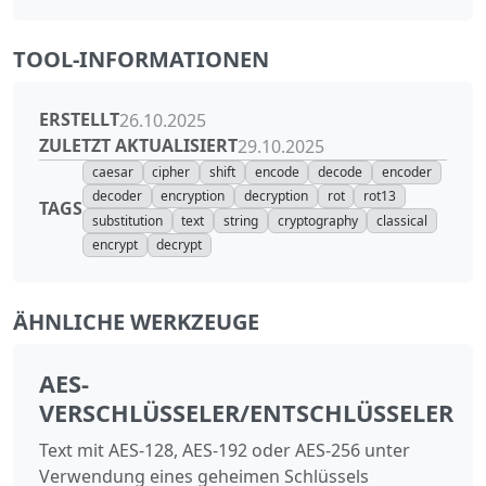
TOOL-INFORMATIONEN
ERSTELLT
26.10.2025
ZULETZT AKTUALISIERT
29.10.2025
caesar
cipher
shift
encode
decode
encoder
decoder
encryption
decryption
rot
rot13
TAGS
substitution
text
string
cryptography
classical
encrypt
decrypt
ÄHNLICHE WERKZEUGE
AES-
VERSCHLÜSSELER/ENTSCHLÜSSELER
Text mit AES-128, AES-192 oder AES-256 unter
Verwendung eines geheimen Schlüssels