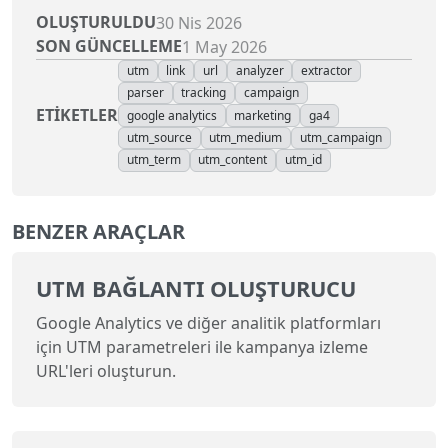
OLUŞTURULDU
30 Nis 2026
SON GÜNCELLEME
1 May 2026
utm
link
url
analyzer
extractor
parser
tracking
campaign
ETIKETLER
google analytics
marketing
ga4
utm_source
utm_medium
utm_campaign
utm_term
utm_content
utm_id
BENZER ARAÇLAR
UTM BAĞLANTI OLUŞTURUCU
Google Analytics ve diğer analitik platformları
için UTM parametreleri ile kampanya izleme
URL'leri oluşturun.