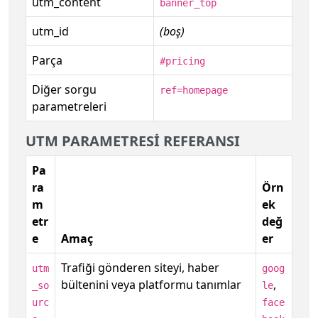
utm_content
banner_top
utm_id
(boş)
Parça
#pricing
Diğer sorgu
ref=homepage
parametreleri
UTM PARAMETRESI REFERANSI
Pa
ra
Örn
m
ek
etr
değ
e
Amaç
er
Trafiği gönderen siteyi, haber
utm
goog
bültenini veya platformu tanımlar
,
_so
le
urc
face