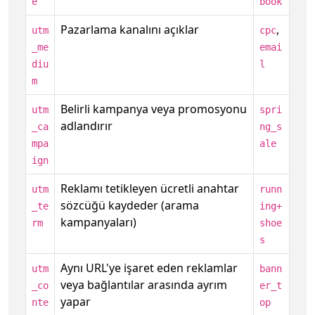
e
book
Pazarlama kanalını açıklar
,
utm
cpc
_me
emai
diu
l
m
Belirli kampanya veya promosyonu
utm
spri
adlandırır
_ca
ng_s
mpa
ale
ign
Reklamı tetikleyen ücretli anahtar
utm
runn
sözcüğü kaydeder (arama
_te
ing+
kampanyaları)
rm
shoe
s
Aynı URL'ye işaret eden reklamlar
utm
bann
veya bağlantılar arasında ayrım
_co
er_t
yapar
nte
op