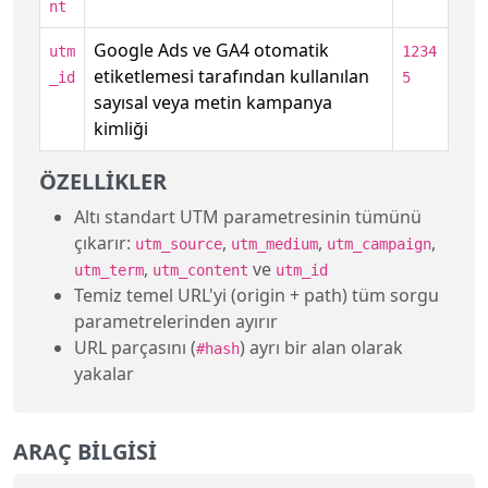
nt
Google Ads ve GA4 otomatik
utm
1234
etiketlemesi tarafından kullanılan
_id
5
sayısal veya metin kampanya
kimliği
ÖZELLIKLER
Altı standart UTM parametresinin tümünü
çıkarır:
,
,
,
utm_source
utm_medium
utm_campaign
,
ve
utm_term
utm_content
utm_id
Temiz temel URL'yi (origin + path) tüm sorgu
parametrelerinden ayırır
URL parçasını (
) ayrı bir alan olarak
#hash
yakalar
ARAÇ BILGISI