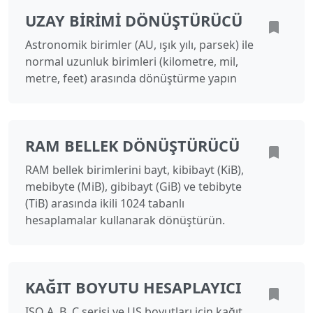
UZAY BIRIMI DÖNÜŞTÜRÜCÜ
Astronomik birimler (AU, ışık yılı, parsek) ile
normal uzunluk birimleri (kilometre, mil,
metre, feet) arasında dönüştürme yapın
RAM BELLEK DÖNÜŞTÜRÜCÜ
RAM bellek birimlerini bayt, kibibayt (KiB),
mebibyte (MiB), gibibayt (GiB) ve tebibyte
(TiB) arasında ikili 1024 tabanlı
hesaplamalar kullanarak dönüştürün.
KAĞIT BOYUTU HESAPLAYICI
ISO A, B, C serisi ve US boyutları için kağıt