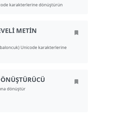
icode karakterlerine dönüştürün
EVELI METIN
 (baloncuk) Unicode karakterlerine
DÖNÜŞTÜRÜCÜ
ına dönüştür