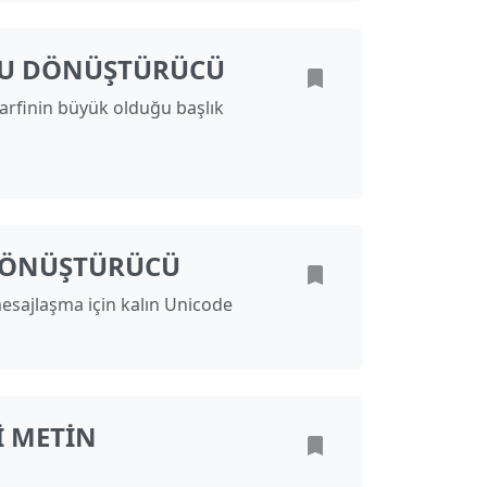
MU DÖNÜŞTÜRÜCÜ
harfinin büyük olduğu başlık
DÖNÜŞTÜRÜCÜ
esajlaşma için kalın Unicode
I METIN