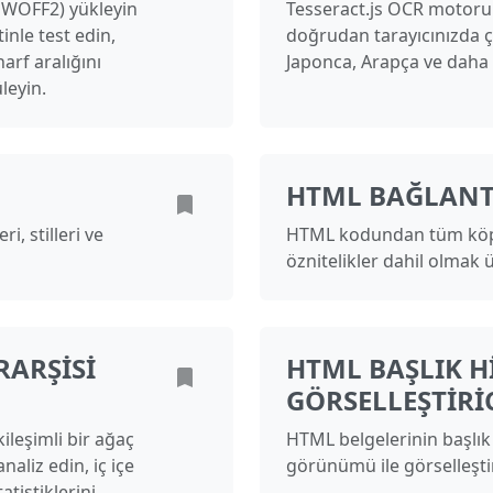
, WOFF2) yükleyin
Tesseract.js OCR motoru
nle test edin,
doğrudan tarayıcınızda çı
harf aralığını
Japonca, Arapça ve daha fa
leyin.
HTML BAĞLANTI
i, stilleri ve
HTML kodundan tüm köprü
öznitelikler dahil olmak üz
ARŞISI
HTML BAŞLIK H
GÖRSELLEŞTIRIC
ileşimli bir ağaç
HTML belgelerinin başlık 
naliz edin, iç içe
görünümü ile görselleştir
atistiklerini