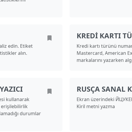
KREDI KARTI T
liz edin. Etiket
Kredi kartı türünü numar
istikler alın.
Mastercard, American Exp
markalarını yazarken algı
YAZICI
RUSÇA SANAL K
si kullanarak
Ekran üzerindeki ЙЦУКЕН
rişilebilirlik
Kiril metni yazma
anılamadığı durumlar