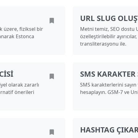
URL SLUG OLU
 üzere, fiziksel bir
Metni temiz, SEO dostu 
lanarak Estonca
özelleştirilebilir ayırıcı
transliterasyonu ile.
CISI
SMS KARAKTER 
yel olarak zararlı
SMS karakterlerini sayın 
rnatif önerileri
hesaplayın. GSM-7 ve Uni
HASHTAG ÇIKAR