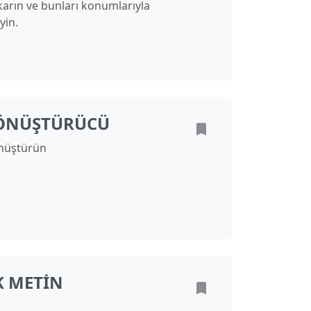
karın ve bunları konumlarıyla
yin.
DÖNÜŞTÜRÜCÜ
önüştürün
K METIN