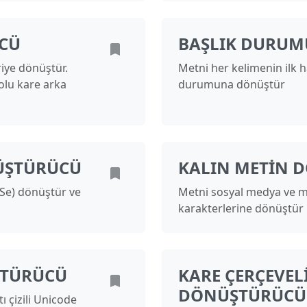
CÜ
BAŞLIK DURU
iye dönüştür.
Metni her kelimenin ilk 
olu kare arka
durumuna dönüştür
ÜŞTÜRÜCÜ
KALIN METIN 
Se) dönüştür ve
Metni sosyal medya ve m
karakterlerine dönüştür
ŞTÜRÜCÜ
KARE ÇERÇEVEL
DÖNÜŞTÜRÜCÜ
tı çizili Unicode