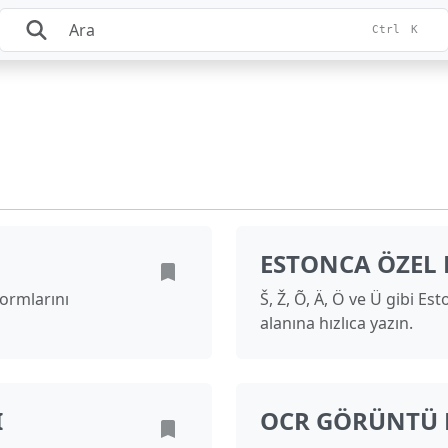
Ctrl
K
ESTONCA ÖZEL 
ormlarını
Š, Ž, Õ, Ä, Ö ve Ü gibi Es
alanına hızlıca yazın.
I
OCR GÖRÜNTÜ M