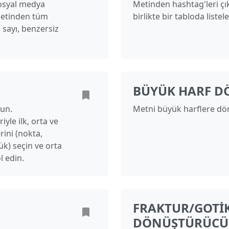
Sosyal medya
Metinden hashtag'leri çı
 metinden tüm
birlikte bir tabloda listele
 sayı, benzersiz
BÜYÜK HARF 
run.
Metni büyük harflere d
iyle ilk, orta ve
erini (nokta,
ük) seçin ve orta
l edin.
FRAKTUR/GOTI
DÖNÜŞTÜRÜCÜ