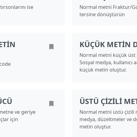
tırsonlarını ise
Normal metni Fraktur/Got
tersine dönüştürün
ETIN
KÜÇÜK METIN
Normal metni küçük üst 
Sosyal medya, kullanıcı a
icode
küçük metin oluştur.
ÜCÜ
ÜSTÜ ÇIZILI M
metne ve geriye
Normal metni üstü çizili
lar için
medya, düzeltmeler ve dek
metin oluştur.