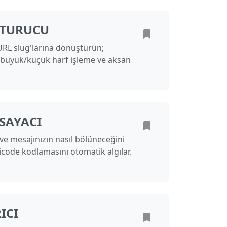
ŞTURUCU
URL slug'larına dönüştürün;
lar, büyük/küçük harf işleme ve aksan
SAYACI
ve mesajınızın nasıl bölüneceğini
code kodlamasını otomatik algılar.
ICI