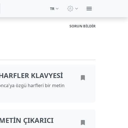
TR
Temayı değiştir: Sistem t
SORUN BILDIR
HARFLER KLAVYESI
tonca'ya özgü harfleri bir metin
ETIN ÇIKARICI