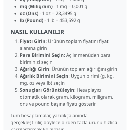
mg (Miligram)
- 1 mg = 0,001 g
oz (Ons)
- 1 oz = 28,3495 g
lb (Pound)
- 1 lb = 453,592 g
NASIL KULLANILIR
Fiyatı Girin
: Ürünün toplam fiyatını fiyat
alanına girin
Para Birimini Seçin
: Açılır menüden para
biriminizi seçin
Ağırlığı Girin
: Ürünün toplam ağırlığını girin
Ağırlık Birimini Seçin
: Uygun birimi (g, kg,
mg, oz veya lb) seçin
Sonuçları Görüntüleyin
: Hesaplayıcı
otomatik olarak gram, kilogram, miligram,
ons ve pound başına fiyatı gösterir
Tüm hesaplamalar, yazdıkça anında
gerçekleştirilir, böylece birden fazla ürünü hızlıca
karşılaştırmak kolaylaşır.