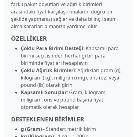
farklı paket boyutları ve ağırlık birimleri
arasındaki fiyat karşılaştırmalarını doğru bir
şekilde yapmanızı sağlar ve daha bilinçli satın
alma kararları almanıza yardımcı olur.
ÖZELLIKLER
Çoklu Para Birimi Desteği
: Kapsamlı para
birimi seçicisinden herhangi bir para
biriminde fiyatları hesaplayın
Çoklu Ağırlık Birimleri
: Ağırlıkları gram (g),
kilogram (kg), miligram (mg), ons (oz) veya
pound (lb) olarak girin
Kapsamlı Sonuçlar
: Gram, kilogram,
miligram, ons ve pound başına fiyatı
otomatik olarak hesaplar
DESTEKLENEN BIRIMLER
g (Gram)
- Standart metrik birim
kg (Kilogram)
- 1 kg = 1.000 g