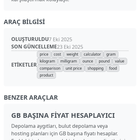
ARAÇ BILGISI
OLUŞTURULDU
7 Eki 2025
SON GÜNCELLEME
23 Eki 2025
price
cost
weight
calculator
gram
kilogram
milligram
ounce
pound
value
ETIKETLER
comparison
unit price
shopping
food
product
BENZER ARAÇLAR
GB BAŞINA FIYAT HESAPLAYICI
Depolama aygıtları, bulut depolama veya
hosting planları için GB başına fiyatı hesaplar.